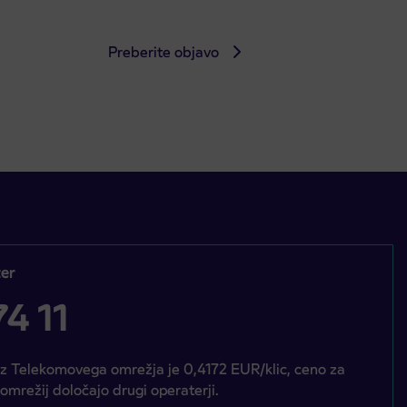
Preberite objavo
er
4 11
iz Telekomovega omrežja je 0,4172 EUR/klic, ceno za
 omrežij določajo drugi operaterji.