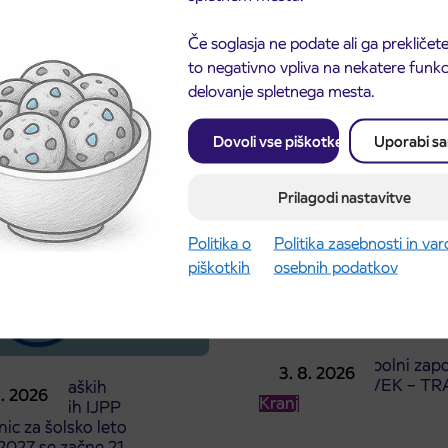
Če soglasja ne podate ali ga prekličete
to negativno vpliva na nekatere funkci
delovanje spletnega mesta.
Dovoli vse piškotke
Uporabi s
Prilagodi nastavitve
Politika o
Politika zasebnosti in va
piškotkih
osebnih podatkov
Obvestilo o popolni zapo
3. 8. 2026
ceste ČEŠNJEVEK – TR
odaja dijaških
8. 2026
Kranj
cioniranih IJPP
ic za šolsko leto
027 se začne 21.