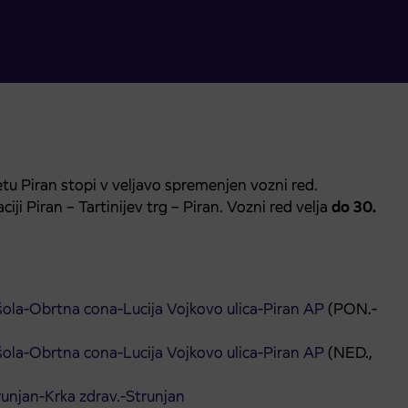
 Piran stopi v veljavo spremenjen vozni red.
ji Piran – Tartinijev trg – Piran. Vozni red velja
do 30.
 šola-Obrtna cona-Lucija Vojkovo ulica-Piran AP
(PON.-
 šola-Obrtna cona-Lucija Vojkovo ulica-Piran AP
(NED.,
runjan-Krka zdrav.-Strunjan