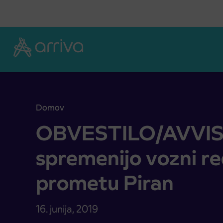
Skoči na vsebino
Domov
OBVESTILO/AVVISO: S 25.6. se spremenijo vozni
OBVESTILO/AVVISO:
spremenijo vozni r
prometu Piran
16. junija, 2019