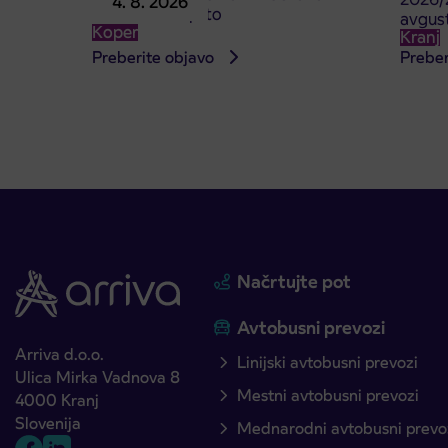
4. 8. 2026
4. 8. 2026 zaprto
avgus
Koper
Kranj
Preberite objavo
Preber
Načrtujte pot
Avtobusni prevozi
Arriva d.o.o.
Linijski avtobusni prevozi
Ulica Mirka Vadnova 8
Mestni avtobusni prevozi
4000 Kranj
Slovenija
Mednarodni avtobusni prevo