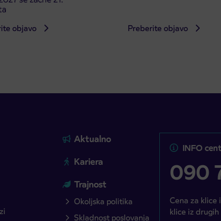
ta
ite objavo
Preberite objavo
Aktualno
INFO cent
Kariera
090 7
Trajnost
Cena za klice 
Okoljska politika
zi
klice iz drugih
Skladnost poslovanja