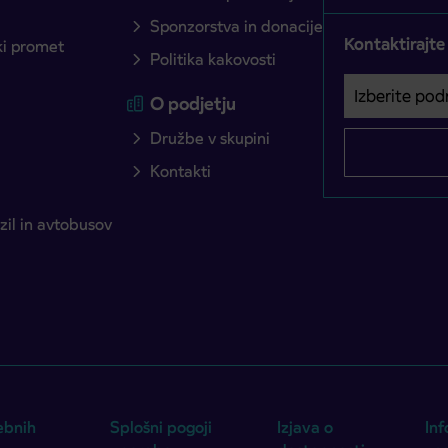
Sponzorstva in donacije
Kontaktirajte
ški promet
Politika kakovosti
Izberite podro
Področje je o
O podjetju
Družbe v skupini
Kontakti
il in avtobusov
ebnih
Splošni pogoji
Izjava o
Inf