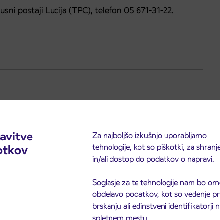
ni postaji Lucija (TPC), telefon 05 671-31-22.
le linee urbane di Pirano entra in vigore il nuovo orario
ione dei trasporti sulla tratta Pirano – Piazza Tartini
avitve
Za najboljšo izkušnjo uporabljamo
tehnologije, kot so piškotki, za shranj
otkov
disponibili presso la Fermata degli autobus di Lucia
in/ali dostop do podatkov o napravi.
Soglasje za te tehnologije nam bo om
obdelavo podatkov, kot so vedenje pr
brskanju ali edinstveni identifikatorji
spletnem mestu.