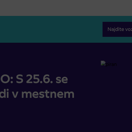
Najdite vo
 redi v mestnem prometu Piran
 S 25.6. se
edi v mestnem