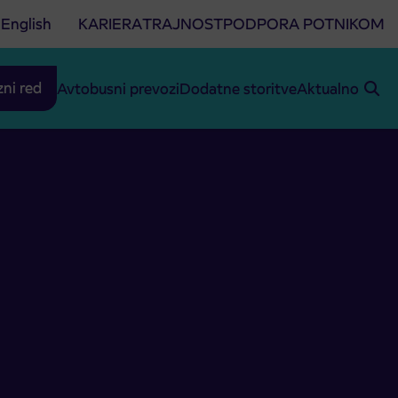
English
KARIERA
TRAJNOST
PODPORA POTNIKOM
zni red
Avtobusni prevozi
Dodatne storitve
Aktualno