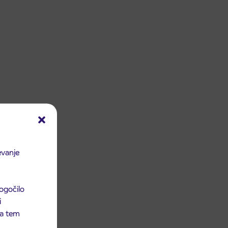
evanje
ogočilo
i
 na tem