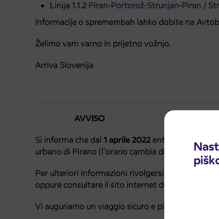
Linija 1.1.2
Piran-Portorož-Strunjan-Piran / St
Informacije o spremembah lahko dobite na Avtobus
Želimo vam varno in prijetno vožnjo.
Arriva Slovenija
AVVISO
Si informa che dal
1 aprile 2022
entra in vigore l’o
Nast
urbano di Pirano (l´orario cambia di sabato, domeni
pišk
Per ulteriori informazioni rivolgersi alla Stazione
oppure consultare il sito internet della societá Arr
Vi auguriamo un viaggio sicuro e piacevole.