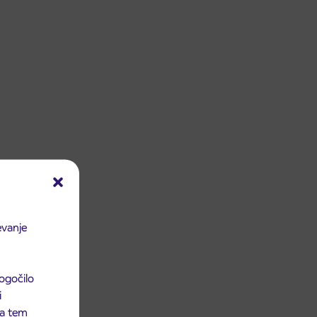
evanje
ogočilo
i
 na tem