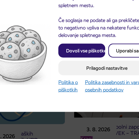
spletnem mestu.
Če soglasja ne podate ali ga prekličete
to negativno vpliva na nekatere funkci
delovanje spletnega mesta.
Dovoli vse piškotke
Uporabi s
Prilagodi nastavitve
Politika o
Politika zasebnosti in va
piškotkih
osebnih podatkov
Obvestilo o popolni zapo
3. 8. 2026
ceste ČEŠNJEVEK – TR
odaja dijaških
8. 2026
Kranj