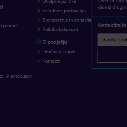
Cena za klice 
Okoljska politika
zi
klice iz drugih
Skladnost poslovanja
Sponzorstva in donacije
Kontaktirajte
ški promet
Politika kakovosti
Izberite podro
Področje je o
O podjetju
Družbe v skupini
Kontakti
il in avtobusov