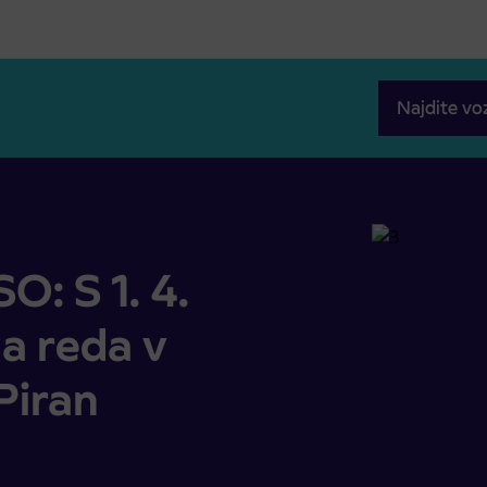
Najdite vo
a reda v mestnem prometu Piran
: S 1. 4.
 reda v
Piran