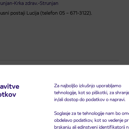
runjan-Krka zdrav.-Strunjan
ni postaji Lucija (telefon 05 – 671-3122).
rario modificato della rete di trasporto pubblico
avitve
Za najboljšo izkušnjo uporabljamo
ca e nei giorni festivi).
tehnologije, kot so piškotki, za shranj
otkov
in/ali dostop do podatkov o napravi.
 degli autobus di Lucia (telefono +386 (0)5 – 671-3122)
iva (
www.arriva.si
).
Soglasje za te tehnologije nam bo om
obdelavo podatkov, kot so vedenje pr
brskanju ali edinstveni identifikatorji