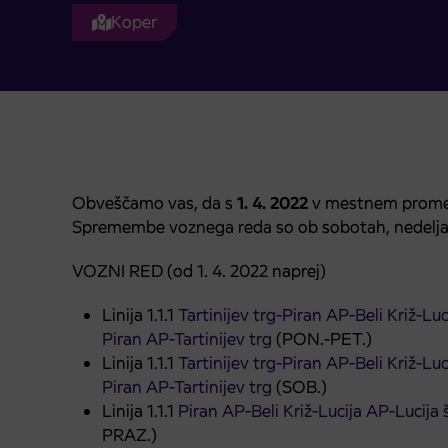
Koper
Obveščamo vas, da s
1. 4. 2022
v mestnem prometu
Spremembe voznega reda so ob sobotah, nedeljah
VOZNI RED (od 1. 4. 2022 naprej)
Linija 1.1.1
Tartinijev trg-Piran AP-Beli Križ-Lu
Piran AP-Tartinijev trg
(PON.-PET.)
Linija 1.1.1
Tartinijev trg-Piran AP-Beli Križ-Lu
Piran AP-Tartinijev trg
(SOB.)
Linija 1.1.1
Piran AP-Beli Križ-Lucija AP-Lucija
PRAZ.)