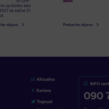
cioniranih IJPP
ic za šolsko leto
027 se začne 21.
ta
ite objavo
Preberite objavo
Aktualno
INFO cent
Kariera
090 7
Trajnost