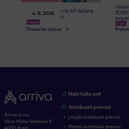
subven
vozovn
Prodajno mesto na AP Sežana
2026/2
4. 8. 2026
4. 8. 2026 zaprto
avgus
Koper
Kranj
Preberite objavo
Preber
Načrtujte pot
Avtobusni prevozi
Arriva d.o.o.
Linijski avtobusni prevozi
Ulica Mirka Vadnova 8
Mestni avtobusni prevozi
4000 Kranj