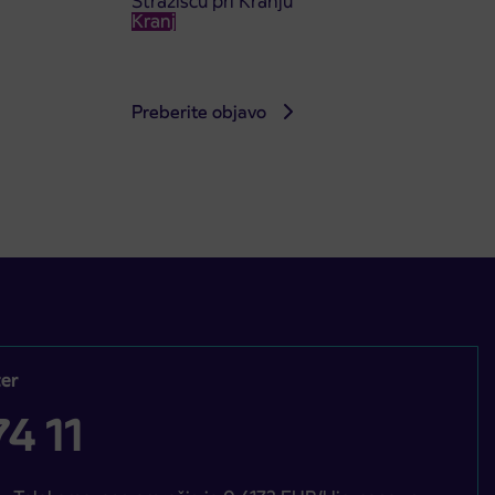
Stražišču pri Kranju
Kranj
Preberite objavo
er
4 11