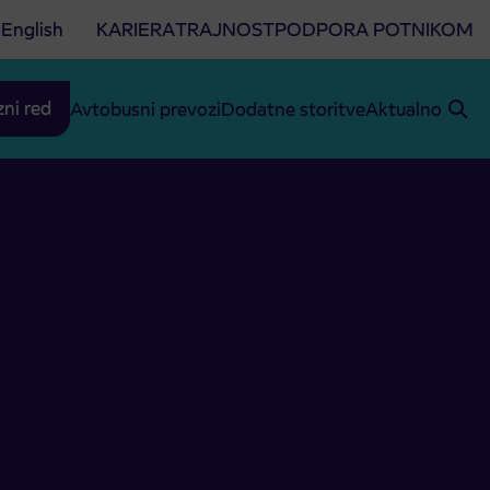
English
KARIERA
TRAJNOST
PODPORA POTNIKOM
zni red
Avtobusni prevozi
Dodatne storitve
Aktualno