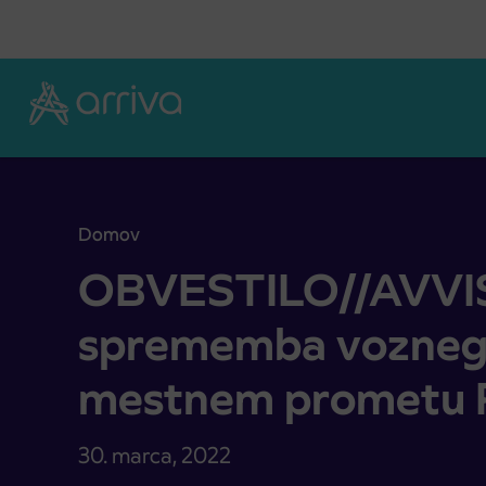
Skoči na vsebino
Domov
OBVESTILO//AVVISO: S 1. 4. sprememba vozneg
OBVESTILO//AVVISO
sprememba voznega
mestnem prometu 
30. marca, 2022