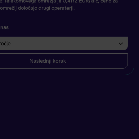
iz Telekomovega omrežja je 0,4172 EUR/klic, ceno za
 omrežij določajo drugi operaterji.
 nas
čje
bvezno izbrati.
Naslednji korak