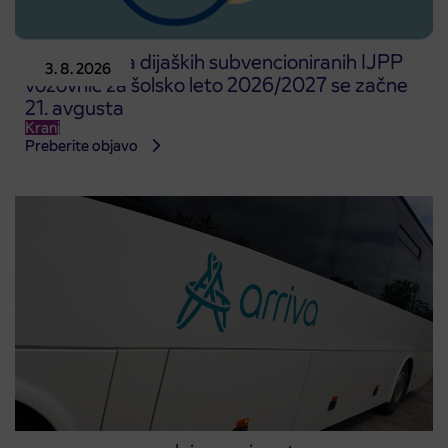
Predprodaja dijaških subvencioniranih IJPP
3. 8. 2026
vozovnic za šolsko leto 2026/2027 se začne
21. avgusta
Kranj
Preberite objavo