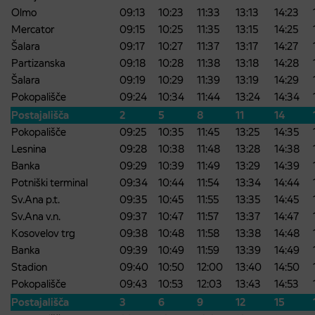
Olmo
09:13
10:23
11:33
13:13
14:23
Mercator
09:15
10:25
11:35
13:15
14:25
Šalara
09:17
10:27
11:37
13:17
14:27
Partizanska
09:18
10:28
11:38
13:18
14:28
Šalara
09:19
10:29
11:39
13:19
14:29
Pokopališče
09:24
10:34
11:44
13:24
14:34
Postajališča
2
5
8
11
14
Pokopališče
09:25
10:35
11:45
13:25
14:35
Lesnina
09:28
10:38
11:48
13:28
14:38
Banka
09:29
10:39
11:49
13:29
14:39
Potniški terminal
09:34
10:44
11:54
13:34
14:44
Sv.Ana p.t.
09:35
10:45
11:55
13:35
14:45
Sv.Ana v.n.
09:37
10:47
11:57
13:37
14:47
Kosovelov trg
09:38
10:48
11:58
13:38
14:48
Banka
09:39
10:49
11:59
13:39
14:49
Stadion
09:40
10:50
12:00
13:40
14:50
Pokopališče
09:43
10:53
12:03
13:43
14:53
Postajališča
3
6
9
12
15