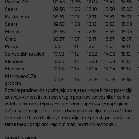
Pokopališče
09:45
10:55
12:05
13:45
14:55
Šalara
09:50
11:00
12:10
13:50
15:00
Partizanska
09:51
11:01
12:11
13:51
15:01
Šalara
09:53
11:03
12:13
13:53
15:03
Mercator
09:55
11:05
12:15
13:55
15:05
Olmo
09:57
11:07
12:17
13:57
15:07
Prisoje
10:01
11:11
12:21
14:01
15:11
Semedelski razgledi
10:02
11:12
12:22
14:02
15:12
Klaričeva
10:03
11:13
12:23
14:03
15:13
Markovec
10:04
11:14
12:24
14:04
15:14
Markovec-C.Za
10:06
11:16
12:26
14:06
15:16
gradom
Potnike prosimo, da spoštujejo sprejete ukrepe in tako poskrbijo
za svojo varnost in varnost drugih potnikov ter voznika/-ce. Na
avtobus naj ne vstopajo, če niso zdravi, upoštevajo naj higieno
kašlja, spoštujejo primerno medsebojno razdaljo, nosijo zaščitno
masko in se te ne dotikajo, si razkužijo roke pri vstopu in izstopu
ter se med vožnjo dotikajo čim manj površin v avtobusu.
Arriva Slovenija