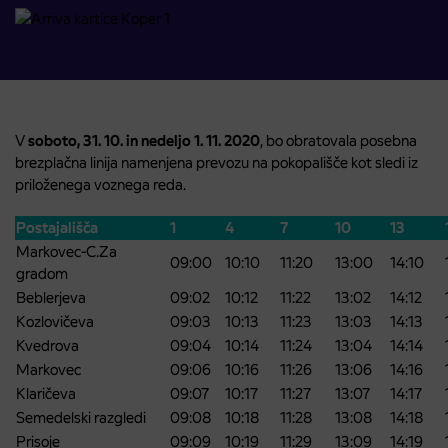
V
soboto, 31. 10. in nedeljo 1. 11. 2020
, bo obratovala posebna
brezplačna linija namenjena prevozu na pokopališče kot sledi iz
priloženega voznega reda.
Postajališča
1
4
7
10
13
Markovec-C.Za
09:00
10:10
11:20
13:00
14:10
gradom
Beblerjeva
09:02
10:12
11:22
13:02
14:12
Kozlovičeva
09:03
10:13
11:23
13:03
14:13
Kvedrova
09:04
10:14
11:24
13:04
14:14
Markovec
09:06
10:16
11:26
13:06
14:16
Klaričeva
09:07
10:17
11:27
13:07
14:17
Semedelski razgledi
09:08
10:18
11:28
13:08
14:18
Prisoje
09:09
10:19
11:29
13:09
14:19