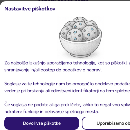
Obvestilo o popolni zapori ceste
3. 8. 2026
ČEŠNJEVEK – TRATA
Nastavitve piškotkov
Kranj
Preberite objavo
Za najboljšo izkušnjo uporabljamo tehnologije, kot so piškotki, 
shranjevanje in/ali dostop do podatkov o napravi.
Soglasje za te tehnologije nam bo omogočilo obdelavo podatko
vedenje pri brskanju ali edinstveni identifikatorji na tem splet
Če soglasja ne podate ali ga prekličete, lahko to negativno vpli
Obvestilo o popolni zapori dela Škofjeloške
31. 7. 2026
nekatere funkcije in delovanje spletnega mesta.
ceste v Stražišču pri Kranju
Kranj
Dovoli vse piškotke
Uporabi samo o
Preberite objavo