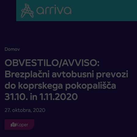
Skoči na vsebino
Domov
OBVESTILO/AVVISO: Brezplačni avtobusni prevozi do koprskega pok
OBVESTILO/AVVISO:
Brezplačni avtobusni prevozi
do koprskega pokopališča
31.10. in 1.11.2020
27. oktobra, 2020
Koper