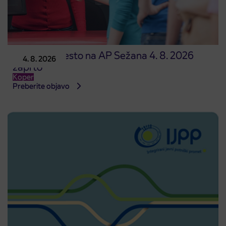
Prodajno mesto na AP Sežana 4. 8. 2026
4. 8. 2026
zaprto
Koper
Preberite objavo