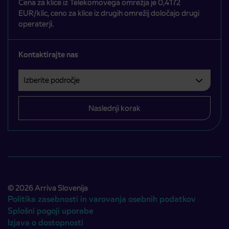
Cena za klice iz Telekomovega omrežja je 0,4172
EUR/klic, ceno za klice iz drugih omrežij določajo drugi
operaterji.
Kontaktirajte nas
Izberite področje
Področje je obvezno izbrati.
Naslednji korak
© 2026 Arriva Slovenija
Politika zasebnosti in varovanja osebnih podatkov
Splošni pogoji uporabe
Izjava o dostopnosti