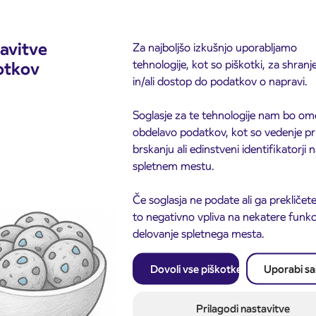
avitve
Za najboljšo izkušnjo uporabljamo
tehnologije, kot so piškotki, za shranj
otkov
in/ali dostop do podatkov o napravi.
Soglasje za te tehnologije nam bo om
obdelavo podatkov, kot so vedenje pr
brskanju ali edinstveni identifikatorji
spletnem mestu.
Če soglasja ne podate ali ga prekličete
to negativno vpliva na nekatere funkci
delovanje spletnega mesta.
Dovoli vse piškotke
Uporabi s
Obvestilo o popolni zapo
3. 8. 2026
ceste ČEŠNJEVEK – TR
odaja dijaških
8. 2026
Kranj
Prilagodi nastavitve
cioniranih IJPP