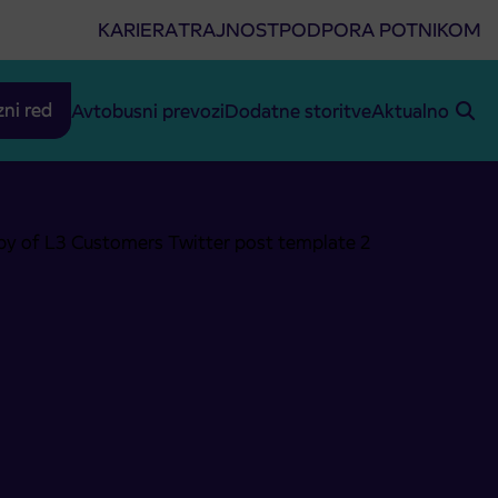
KARIERA
TRAJNOST
PODPORA POTNIKOM
zni red
Avtobusni prevozi
Dodatne storitve
Aktualno