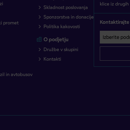
zi
klice iz drugih
Skladnost poslovanja
Sponzorstva in donacije
Kontaktirajte
ški promet
Politika kakovosti
Izberite podro
Področje je o
O podjetju
Družbe v skupini
Kontakti
il in avtobusov