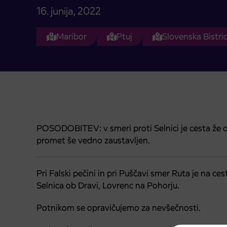
16. junija, 2022
Maribor
Ptuj
Slovenska Bistri
POSODOBITEV: v smeri proti Selnici je cesta že 
promet še vedno zaustavljen.
Pri Falski pečini in pri Puščavi smer Ruta je na c
Selnica ob Dravi, Lovrenc na Pohorju.
Potnikom se opravičujemo za nevšečnosti.