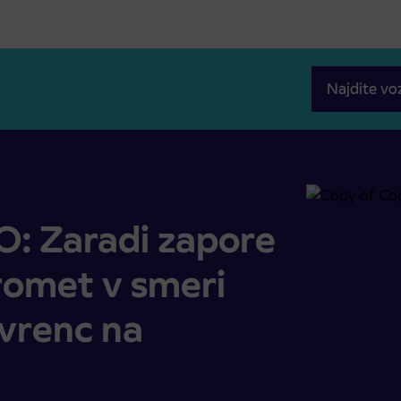
Najdite vo
en promet v smeri Selnica ob Dravi, Lovrenc na Pohorju
 Zaradi zapore
romet v smeri
ovrenc na