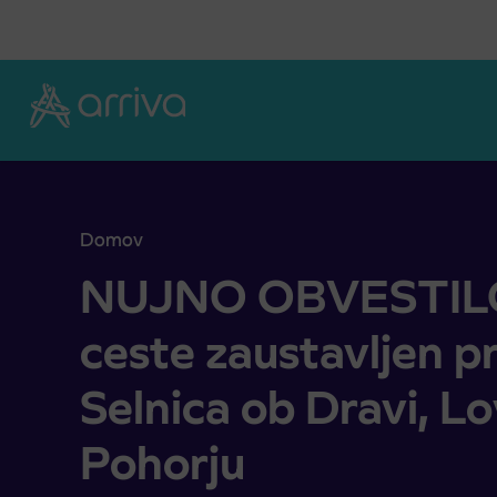
Skoči na vsebino
Domov
NUJNO OBVESTILO: Zaradi zapore ceste zaustavlj
NUJNO OBVESTILO:
ceste zaustavljen p
Selnica ob Dravi, L
Pohorju