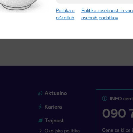
ic za šolsko leto
027 se začne 21.
Politika o
Politika zasebnosti in va
ta
piškotkih
osebnih podatkov
ite objavo
Preberite objavo
Aktualno
INFO cent
Kariera
090 7
Trajnost
Cena za klice 
Okoljska politika