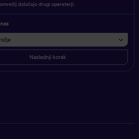
 omrežij določajo drugi operaterji.
 nas
čje
bvezno izbrati.
Naslednji korak