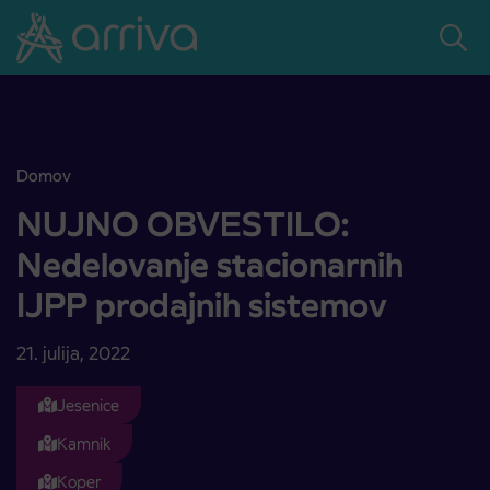
Skoči na vsebino
Domov
NUJNO OBVESTILO: Nedelovanje stacionarnih IJPP prodajnih si
NUJNO OBVESTILO:
Nedelovanje stacionarnih
IJPP prodajnih sistemov
21. julija, 2022
Jesenice
Kamnik
Koper