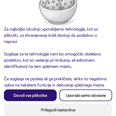
Za najboljšo izkušnjo uporabljamo tehnologije, kot so
piškotki, za shranjevanje in/ali dostop do podatkov o
napravi.
Soglasje za te tehnologije nam bo omogočilo obdelavo
podatkov, kot so vedenje pri brskanju ali edinstveni
identifikatorji na tem spletnem mestu.
Obvestilo o popolni zapori ceste
3. 8. 2026
ČEŠNJEVEK – TRATA
Če soglasja ne podate ali ga prekličete, lahko to negativno
Kranj
vpliva na nekatere funkcije in delovanje spletnega mesta.
Preberite objavo
Dovoli vse piškotke
Uporabi samo obvezne
Prilagodi nastavitve