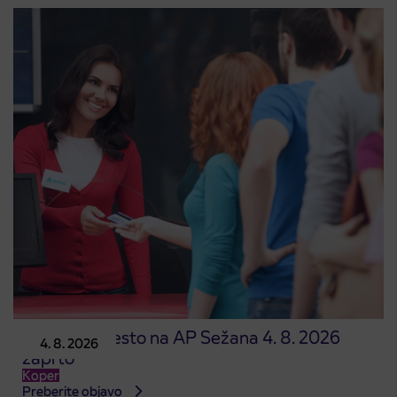
Prodajno mesto na AP Sežana 4. 8. 2026
4. 8. 2026
zaprto
Koper
Preberite objavo