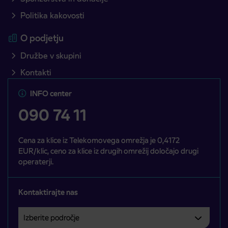
Politika kakovosti
O podjetju
Družbe v skupini
Kontakti
INFO center
090 74 11
Cena za klice iz Telekomovega omrežja je 0,4172
EUR/klic, ceno za klice iz drugih omrežij določajo drugi
operaterji.
Kontaktirajte nas
Izberite področje
Področje je obvezno izbrati.