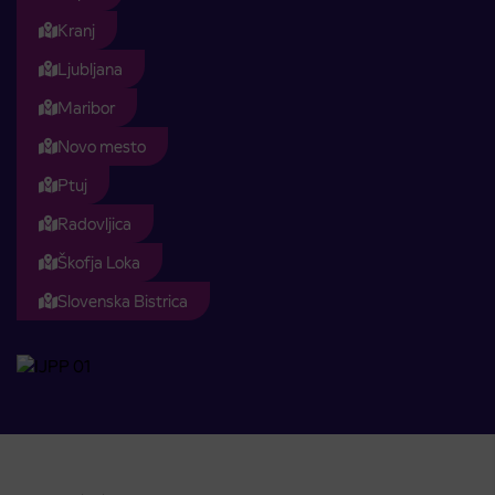
Kranj
Ljubljana
Maribor
Novo mesto
Ptuj
Radovljica
Škofja Loka
Slovenska Bistrica