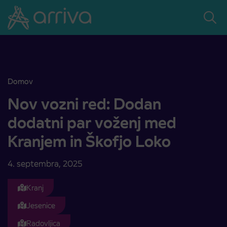
Skoči na vsebino
Domov
Nov vozni red: Dodan dodatni par voženj med Kranjem in Škofjo Lo
Nov vozni red: Dodan
dodatni par voženj med
Kranjem in Škofjo Loko
4. septembra, 2025
Kranj
Jesenice
Radovljica