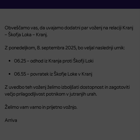
Obveščamo vas, da uvajamo dodatni par voženj na relaciji Kranj
– Škofja Loka – Kranj.
Z ponedeljkom, 8. septembra 2025, bo veljal naslednji urnik:
06.25 – odhod iz Kranja proti Škofji Loki
06.55 – povratek iz Škofje Loke v Kranj
Z uvedbo teh voženj želimo izboljšati dostopnost in zagotoviti
večjo prilagodljivost potnikom v jutranjih urah.
Želimo vam varno in prijetno vožnjo.
Arriva