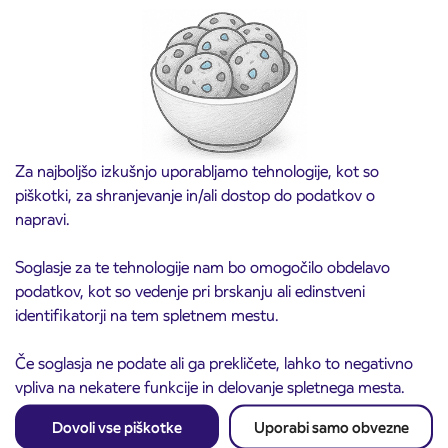
Predprodaja dijaških subvencioniranih IJPP
3. 8. 2026
vozovnic za šolsko leto 2026/2027 se začne
21. avgusta
Kranj
Preberite objavo
Za najboljšo izkušnjo uporabljamo tehnologije, kot so
piškotki, za shranjevanje in/ali dostop do podatkov o
napravi.
Soglasje za te tehnologije nam bo omogočilo obdelavo
podatkov, kot so vedenje pri brskanju ali edinstveni
identifikatorji na tem spletnem mestu.
Če soglasja ne podate ali ga prekličete, lahko to negativno
vpliva na nekatere funkcije in delovanje spletnega mesta.
Obvestilo o popolni zapori ceste
3. 8. 2026
ČEŠNJEVEK – TRATA
Dovoli vse piškotke
Uporabi samo obvezne
Kranj