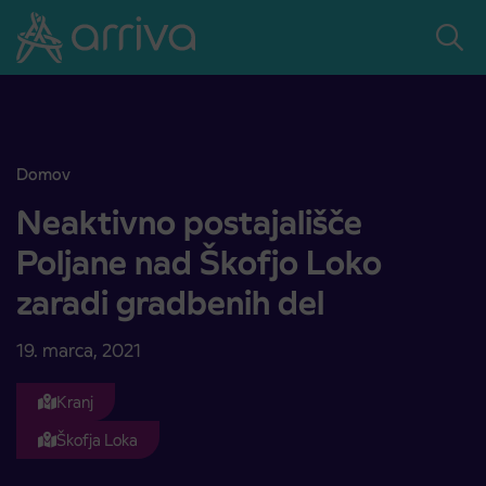
Skoči na vsebino
Domov
Neaktivno postajališče Poljane nad Škofjo Loko zaradi gradbenih de
Neaktivno postajališče
Poljane nad Škofjo Loko
zaradi gradbenih del
19. marca, 2021
Kranj
Škofja Loka