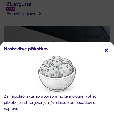
21. avgusta
Kranj
Preberite objavo
Nastavitve piškotkov
Obvestilo o popolni zapori ceste
3. 8. 2026
Za najboljšo izkušnjo uporabljamo tehnologije, kot so
ČEŠNJEVEK – TRATA
piškotki, za shranjevanje in/ali dostop do podatkov o
Kranj
Preberite objavo
napravi.