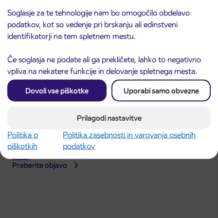
Soglasje za te tehnologije nam bo omogočilo obdelavo
podatkov, kot so vedenje pri brskanju ali edinstveni
identifikatorji na tem spletnem mestu.
Če soglasja ne podate ali ga prekličete, lahko to negativno
vpliva na nekatere funkcije in delovanje spletnega mesta.
Dovoli vse piškotke
Uporabi samo obvezne
Prilagodi nastavitve
Obvestilo o popolni zapori dela Škofjeloške
Politika o
Politika zasebnosti in varovanja osebnih
31. 7. 2026
ceste v Stražišču pri Kranju
piškotkih
podatkov
Kranj
Preberite objavo