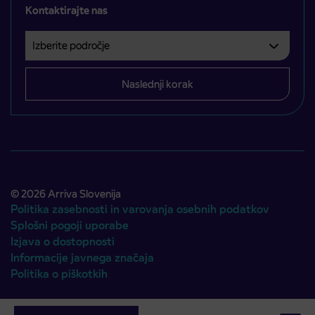
Kontaktirajte nas
Izberite področje
Področje je obvezno izbrati.
Naslednji korak
© 2026 Arriva Slovenija
Politika zasebnosti in varovanja osebnih podatkov
Splošni pogoji uporabe
Izjava o dostopnosti
Informacije javnega značaja
Politika o piškotkih
Avtorji:
Emigma