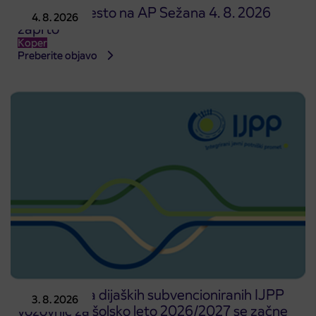
Prodajno mesto na AP Sežana 4. 8. 2026
4. 8. 2026
zaprto
Koper
Preberite objavo
Predprodaja dijaških subvencioniranih IJPP
3. 8. 2026
vozovnic za šolsko leto 2026/2027 se začne