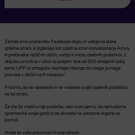
Zaznali smo postavitev Facebook objav, ki vabijo na lažne
spletne strani, ki izgledajo kot spletna stran koncesionarja Arriva,
ki prebivalce različnih občin, vabijo k vnosu osebnih podatkov, z
obljubo uvrstitve v izbor za prejem ‘ene od 500 omejenih izdaj
kartic IJPP, ki omogoča neomejen dostop do vsega javnega
prevoza v občini za 6 mesecev.’
Prosimo, da ne nasedate in ne vnašate svojih osebnih podatkov
na tej strani.
Če ste že vnesli svoje podatke, vam svetujemo, da nemudoma
spremenite svoje geslo in se obrnete na ustrezne organe za
pomoč.
Hvala za vašo pozornost in previdnost.