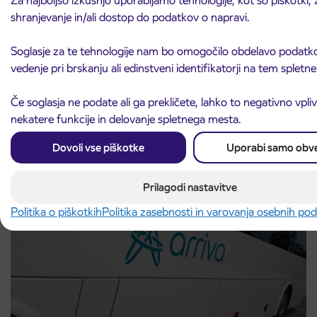
Za najboljšo izkušnjo uporabljamo tehnologije, kot so piškotki, 
shranjevanje in/ali dostop do podatkov o napravi.
Soglasje za te tehnologije nam bo omogočilo obdelavo podatko
vedenje pri brskanju ali edinstveni identifikatorji na tem splet
Obvestilo o popolni zapori ceste
3. 8. 2026
Če soglasja ne podate ali ga prekličete, lahko to negativno vpli
ČEŠNJEVEK – TRATA
nekatere funkcije in delovanje spletnega mesta.
Kranj
Preberite objavo
Dovoli vse piškotke
Uporabi samo obv
Prilagodi nastavitve
Politika o piškotkih
Politika zasebnosti in varovanja osebnih po