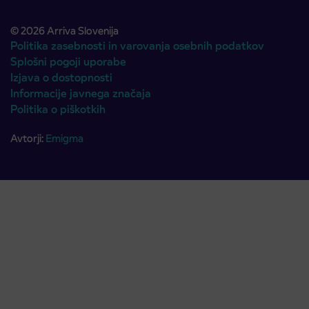
© 2026 Arriva Slovenija
Politika zasebnosti in varovanja osebnih podatkov
Splošni pogoji uporabe
Izjava o dostopnosti
Informacije javnega značaja
Politika o piškotkih
Avtorji:
Emigma