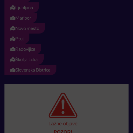
Ljubljana
Maribor
Novo mesto
Ptuj
Radovljica
Škofja Loka
Slovenska Bistrica