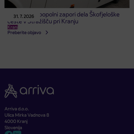
Obvestilo o popolni zapori dela Škofjeloške
31. 7. 2026
ceste v Stražišču pri Kranju
Kranj
Preberite objavo
Arriva d.o.o.
Ulica Mirka Vadnova 8
4000 Kranj
Slovenija