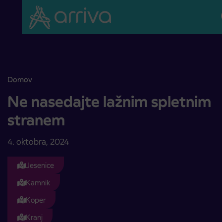
Skoči na vsebino
Domov
Ne nasedajte lažnim spletnim stranem
Ne nasedajte lažnim spletnim
stranem
4. oktobra, 2024
Jesenice
Kamnik
Koper
Kranj