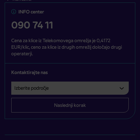
INFO center
090 74 11
Cena za klice iz Telekomovega omrežja je 0,4172
EUR/klic, ceno za klice iz drugih omrežij določajo drugi
operaterji.
Kontaktirajte nas
Izberite področje
Področje je obvezno izbrati.
Naslednji korak