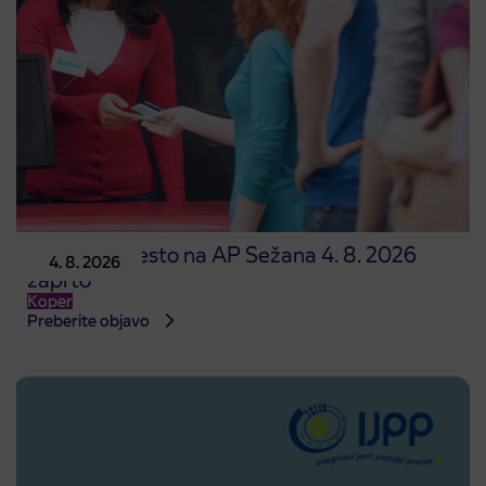
Prodajno mesto na AP Sežana 4. 8. 2026
4. 8. 2026
zaprto
Koper
Preberite objavo