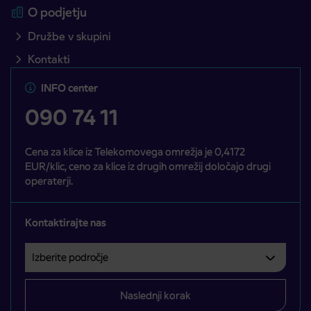
O podjetju
Družbe v skupini
Kontakti
INFO center
090 74 11
Cena za klice iz Telekomovega omrežja je 0,4172
EUR/klic, ceno za klice iz drugih omrežij določajo drugi
operaterji.
Kontaktirajte nas
Izberite področje
Področje je obvezno izbrati.
Naslednji korak