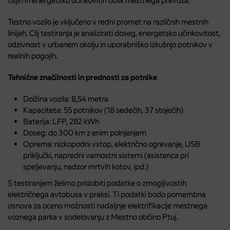
tišjih in energetsko učinkovitih oblik mestnega prevoza.
Testno vozilo je vključeno v redni promet na različnih mestnih
linijah. Cilj testiranja je analizirati doseg, energetsko učinkovitost,
odzivnost v urbanem okolju in uporabniško izkušnjo potnikov v
realnih pogojih.
Tehnične značilnosti in prednosti za potnike
Dolžina vozila: 8,54 metra
Kapaciteta: 55 potnikov (18 sedečih, 37 stoječih)
Baterija: LFP, 282 kWh
Doseg: do 300 km z enim polnjenjem
Oprema: nizkopodni vstop, električno ogrevanje, USB
priključki, napredni varnostni sistemi (asistenca pri
speljevanju, nadzor mrtvih kotov, ipd.)
S testiranjem želimo pridobiti podatke o zmogljivostih
električnega avtobusa v praksi. Ti podatki bodo pomembna
osnova za oceno možnosti nadaljnje elektrifikacije mestnega
voznega parka v sodelovanju z Mestno občino Ptuj.