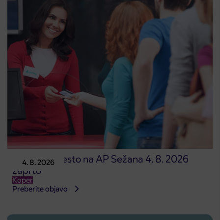
Prodajno mesto na AP Sežana 4. 8. 2026
4. 8. 2026
zaprto
Koper
Preberite objavo