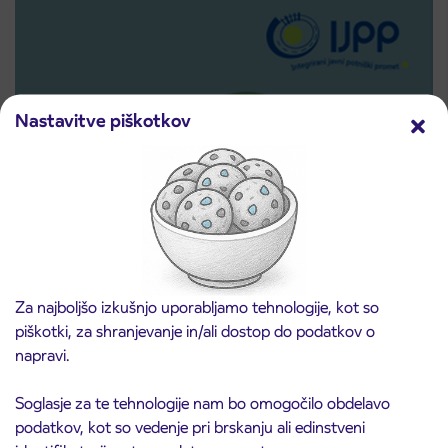
Nastavitve piškotkov
Predprodaja dijaških subvencioniranih IJPP
3. 8. 2026
vozovnic za šolsko leto 2026/2027 se začne
Za najboljšo izkušnjo uporabljamo tehnologije, kot so
21. avgusta
piškotki, za shranjevanje in/ali dostop do podatkov o
Kranj
napravi.
Preberite objavo
Soglasje za te tehnologije nam bo omogočilo obdelavo
podatkov, kot so vedenje pri brskanju ali edinstveni