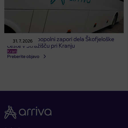
Obvestilo o popolni zapori dela Škofjeloške
31. 7. 2026
ceste v Stražišču pri Kranju
Kranj
Preberite objavo