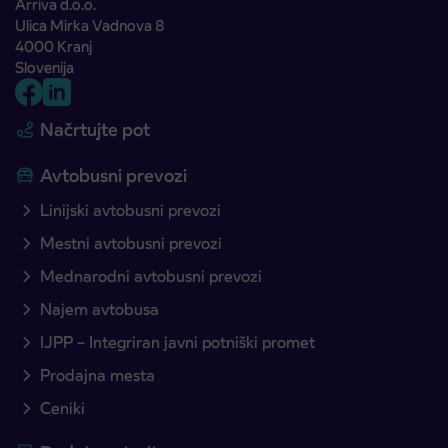
Arriva d.o.o.
Ulica Mirka Vadnova 8
4000 Kranj
Slovenija
Načrtujte pot
Avtobusni prevozi
Linijski avtobusni prevozi
Mestni avtobusni prevozi
Mednarodni avtobusni prevozi
Najem avtobusa
IJPP – Integriran javni potniški promet
Prodajna mesta
Ceniki