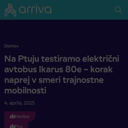
Skoči na vsebino
Domov
Na Ptuju testiramo električni avtobus Ikarus 80e – korak naprej v s
Na Ptuju testiramo električni
avtobus Ikarus 80e – korak
naprej v smeri trajnostne
mobilnosti
4. aprila, 2025
Maribor
Ptuj