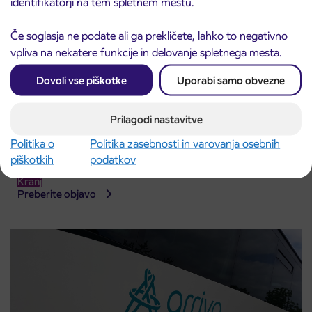
identifikatorji na tem spletnem mestu.
Če soglasja ne podate ali ga prekličete, lahko to negativno
vpliva na nekatere funkcije in delovanje spletnega mesta.
Dovoli vse piškotke
Uporabi samo obvezne
Prilagodi nastavitve
Politika o
Politika zasebnosti in varovanja osebnih
Obvestilo o popolni zapori ceste
3. 8. 2026
piškotkih
podatkov
ČEŠNJEVEK – TRATA
Kranj
Preberite objavo