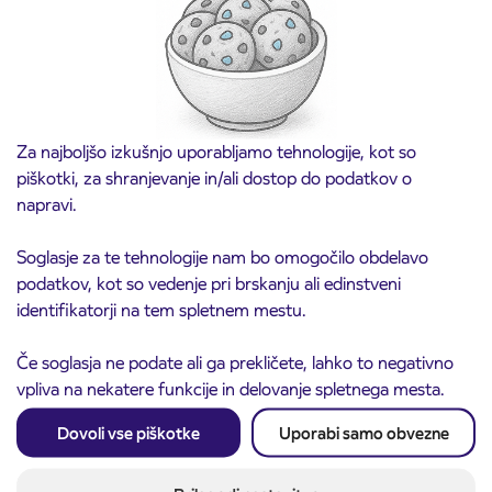
Kranj
Preberite objavo
Za najboljšo izkušnjo uporabljamo tehnologije, kot so
piškotki, za shranjevanje in/ali dostop do podatkov o
napravi.
Soglasje za te tehnologije nam bo omogočilo obdelavo
podatkov, kot so vedenje pri brskanju ali edinstveni
identifikatorji na tem spletnem mestu.
Obvestilo o popolni zapori ceste
Če soglasja ne podate ali ga prekličete, lahko to negativno
3. 8. 2026
ČEŠNJEVEK – TRATA
vpliva na nekatere funkcije in delovanje spletnega mesta.
Kranj
Preberite objavo
Dovoli vse piškotke
Uporabi samo obvezne