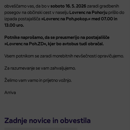
obveščamo vas, da bo v
soboto 16. 5. 2026
zaradi gradbenih
posegov na občinski cest v naselju
Lovrenc na Pohorju
prišlo do
izpada postajališča
»Lovrenc na Poh.pokop.« med 07.00 in
13.00 uro.
Potnike naprošamo, da se preusmerijo na postajališče
»Lovrenc na Poh.ZD«, kjer bo avtobus tudi obračal.
Vsem potnikom se zaradi morebitnih nevšečnosti opravičujemo.
Za razumevanje se vam zahvaljujemo.
Želimo vam varno in prijetno vožnjo.
Arriva
Zadnje novice in obvestila