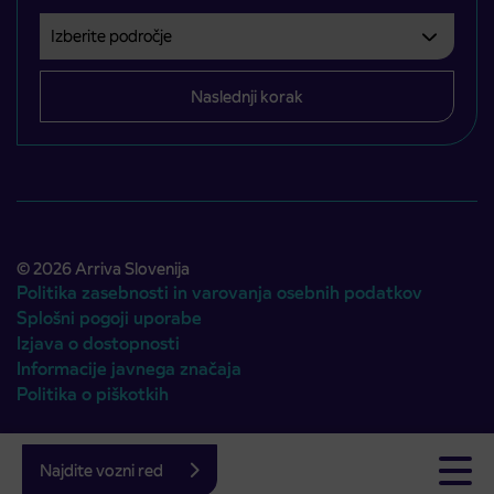
Izberite področje
Področje je obvezno izbrati.
Naslednji korak
© 2026 Arriva Slovenija
Politika zasebnosti in varovanja osebnih podatkov
Splošni pogoji uporabe
Izjava o dostopnosti
Informacije javnega značaja
Politika o piškotkih
Avtorji:
Emigma
Najdite vozni red