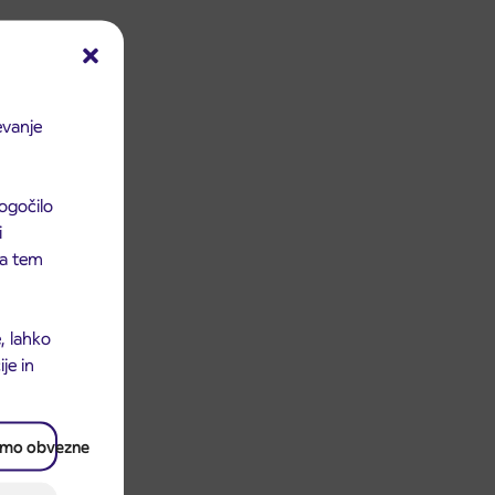
evanje
ogočilo
i
 na tem
, lahko
je in
amo obvezne