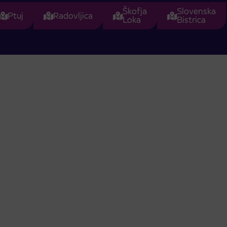
Škofja
Slovenska
Ptuj
Radovljica
Loka
Bistrica