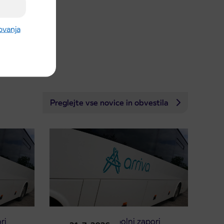
rovanja
Preglejte vse novice in obvestila
ri
Obvestilo o popolni zapori