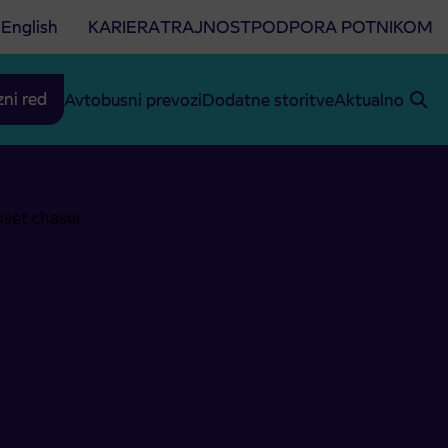
English
KARIERA
TRAJNOST
PODPORA POTNIKOM
zni red
Avtobusni prevozi
Dodatne storitve
Aktualno