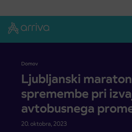
Skoči na vsebino
Domov
Ljubljanski maraton 2023 – spremembe pri izvaj
Ljubljanski maraton
spremembe pri izva
avtobusnega prom
20. oktobra, 2023