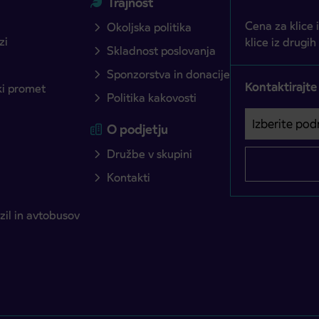
Trajnost
Cena za klice 
Okoljska politika
zi
klice iz drugih
Skladnost poslovanja
Sponzorstva in donacije
Kontaktirajte
ški promet
Politika kakovosti
Izberite podro
Področje je o
O podjetju
Družbe v skupini
Kontakti
il in avtobusov