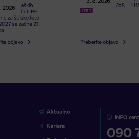
3. 8. 2026
ceste ČEŠNJEVEK – TR
odaja dijaških
8. 2026
Kranj
cioniranih IJPP
ic za šolsko leto
027 se začne 21.
ta
ite objavo
Preberite objavo
Aktualno
INFO cent
Kariera
090 7