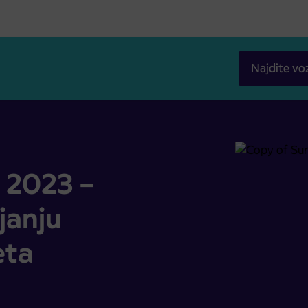
Najdite vo
anju avtobusnega prometa
 2023 –
janju
eta