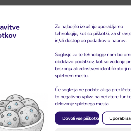
te,
avitve
Za najboljšo izkušnjo uporabljamo
nčno postajo.
tehnologije, kot so piškotki, za shranj
otkov
od 8. do 15 ure, ne bo možen vstop in izstop na
in/ali dostop do podatkov o napravi.
Soglasje za te tehnologije nam bo om
obdelavo podatkov, kot so vedenje pr
brskanju ali edinstveni identifikatorji
spletnem mestu.
roti Primorski pa bodo zaradi obvoza izpustili
Če soglasja ne podate ali ga prekličete
to negativno vpliva na nekatere funkci
delovanje spletnega mesta.
Dovoli vse piškotke
Uporabi s