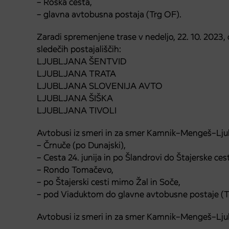
– Roška cesta,
– glavna avtobusna postaja (Trg OF).
Zaradi spremenjene trase v nedeljo, 22. 10. 2023, 
sledečih postajališčih:
LJUBLJANA ŠENTVID
LJUBLJANA TRATA
LJUBLJANA SLOVENIJA AVTO
LJUBLJANA ŠIŠKA
LJUBLJANA TIVOLI
Avtobusi iz smeri in za smer Kamnik–Mengeš–Ljublj
– Črnuče (po Dunajski),
– Cesta 24. junija in po Šlandrovi do Štajerske ces
– Rondo Tomačevo,
– po Štajerski cesti mimo Žal in Soče,
– pod Viaduktom do glavne avtobusne postaje (T
Avtobusi iz smeri in za smer Kamnik–Mengeš–Ljublj