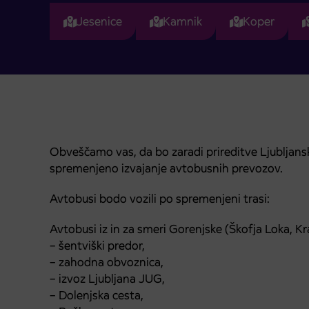
Jesenice
Kamnik
Koper
Obveščamo vas, da bo zaradi prireditve Ljubljan
spremenjeno izvajanje avtobusnih prevozov.
Avtobusi bodo vozili po spremenjeni trasi:
Avtobusi iz in za smeri Gorenjske (Škofja Loka, Kra
– šentviški predor,
– zahodna obvoznica,
– izvoz Ljubljana JUG,
– Dolenjska cesta,