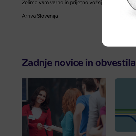
Želimo vam varno in prijetno vožnjo.
Arriva Slovenija
Zadnje novice in obvestila