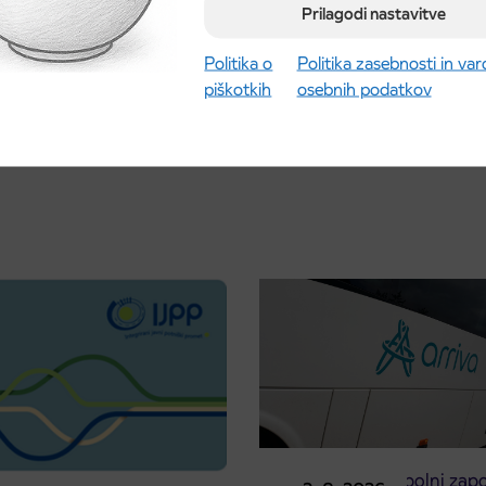
Prilagodi nastavitve
Politika o
Politika zasebnosti in va
piškotkih
osebnih podatkov
Obvestilo o popolni zapo