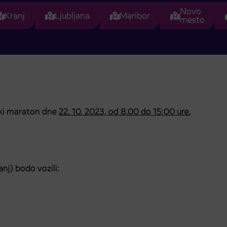
Novo
Kranj
Ljubljana
Maribor
mesto
ski maraton dne
22. 10. 2023, od 8.00 do 15:00 ure
,
nj) bodo vozili: