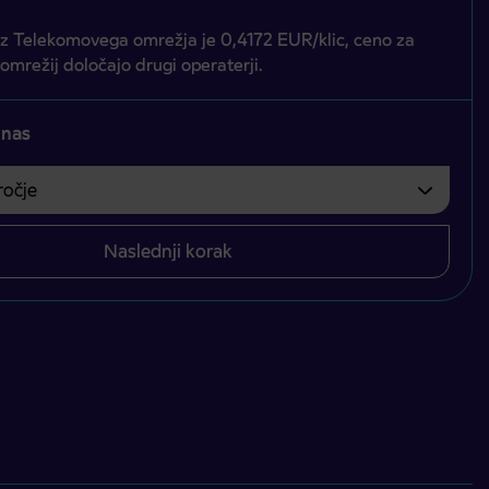
iz Telekomovega omrežja je 0,4172 EUR/klic, ceno za
 omrežij določajo drugi operaterji.
 nas
čje
bvezno izbrati.
Naslednji korak