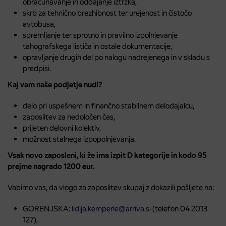
obračunavanje in oddajanje iztržka,
skrb za tehnično brezhibnost ter urejenost in čistočo
avtobusa,
spremljanje ter sprotno in pravilno izpolnjevanje
tahografskega lističa in ostale dokumentacije,
opravljanje drugih del po nalogu nadrejenega in v skladu s
predpisi.
Kaj vam naše podjetje nudi?
delo pri uspešnem in finančno stabilnem delodajalcu,
zaposlitev za nedoločen čas,
prijeten delovni kolektiv,
možnost stalnega izpopolnjevanja.
Vsak novo zaposleni, ki že ima izpit D kategorije in kodo 95
prejme nagrado 1200 eur.
Vabimo vas, da vlogo za zaposlitev skupaj z dokazili pošljete na:
GORENJSKA:
lidija.kemperle@arriva.si
(telefon 04 2013
127),