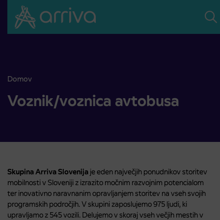
Skoči na vsebino
Domov
Voznik/voznica avtobusa
Voznik/voznica avtobusa
Skupina Arriva Slovenija
je eden največjih ponudnikov storitev
mobilnosti v Sloveniji z izrazito močnim razvojnim potencialom
ter inovativno naravnanim opravljanjem storitev na vseh svojih
programskih področjih. V skupini zaposlujemo 975 ljudi, ki
upravljamo z 545 vozili. Delujemo v skoraj vseh večjih mestih v