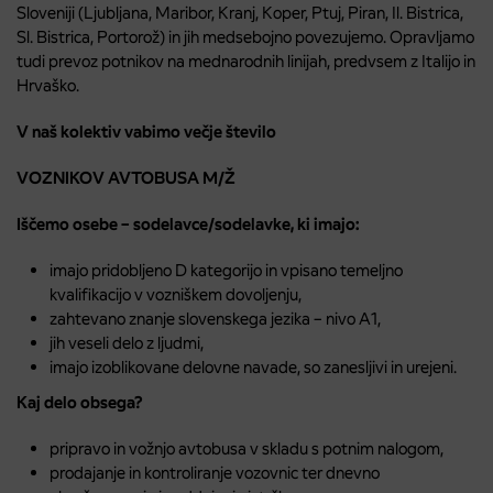
Sloveniji (Ljubljana, Maribor, Kranj, Koper, Ptuj, Piran, Il. Bistrica,
Sl. Bistrica, Portorož) in jih medsebojno povezujemo. Opravljamo
tudi prevoz potnikov na mednarodnih linijah, predvsem z Italijo in
Hrvaško.
V naš kolektiv vabimo večje število
VOZNIKOV AVTOBUSA M/Ž
Iščemo osebe – sodelavce/sodelavke, ki imajo:
imajo pridobljeno D kategorijo in vpisano temeljno
kvalifikacijo v vozniškem dovoljenju,
zahtevano znanje slovenskega jezika – nivo A1,
jih veseli delo z ljudmi,
imajo izoblikovane delovne navade, so zanesljivi in urejeni.
Kaj delo obsega?
pripravo in vožnjo avtobusa v skladu s potnim nalogom,
prodajanje in kontroliranje vozovnic ter dnevno