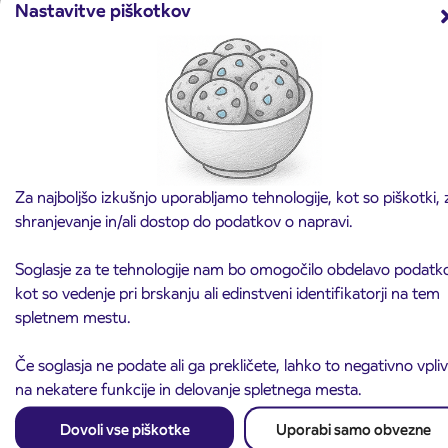
Nastavitve piškotkov
Vajeništvo
Preberite več
Za najboljšo izkušnjo uporabljamo tehnologije, kot so piškotki, 
shranjevanje in/ali dostop do podatkov o napravi.
Soglasje za te tehnologije nam bo omogočilo obdelavo podatk
kot so vedenje pri brskanju ali edinstveni identifikatorji na tem
spletnem mestu.
Če soglasja ne podate ali ga prekličete, lahko to negativno vpli
na nekatere funkcije in delovanje spletnega mesta.
Arriva d.o.o.
Ulica Mirka Vadnova 8
Dovoli vse piškotke
Uporabi samo obvezne
4000 Kranj