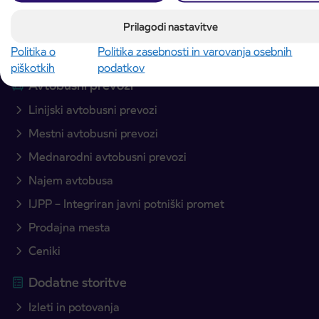
Slovenija
Prilagodi nastavitve
Politika o
Politika zasebnosti in varovanja osebnih
Načrtujte pot
piškotkih
podatkov
Avtobusni prevozi
Linijski avtobusni prevozi
Mestni avtobusni prevozi
Mednarodni avtobusni prevozi
Najem avtobusa
IJPP – Integriran javni potniški promet
Prodajna mesta
Ceniki
Dodatne storitve
Izleti in potovanja