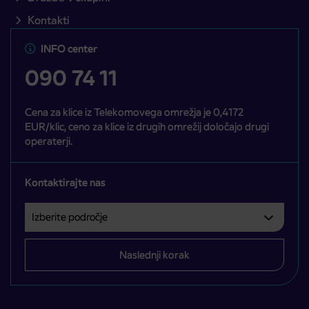
Kontakti
INFO center
090 74 11
Cena za klice iz Telekomovega omrežja je 0,4172
EUR/klic, ceno za klice iz drugih omrežij določajo drugi
operaterji.
Kontaktirajte nas
Izberite področje
Področje je obvezno izbrati.
Naslednji korak