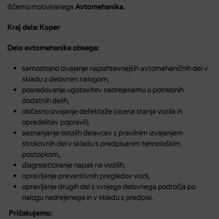
iščemo motiviranega
Avtomehanika.
Kraj dela:
Koper
Delo avtomehanika obsega:
samostojno izvajanje najzahtevnejših avtomehaničnih del v
skladu z delovnim nalogom,
posredovanje ugotovitev nadrejenemu o potrebnih
dodatnih delih,
občasno izvajanje defektaže (ocena stanja vozila in
opredelitev popravil),
seznanjanje ostalih delavcev s pravilnim izvajanjem
strokovnih del v skladu s predpisanim tehnološkim
postopkom,
diagnosticiranje napak na vozilih,
opravljanje preventivnih pregledov vozil,
opravljanje drugih del s svojega delovnega področja po
nalogu nadrejenega in v skladu s predpisi.
Pričakujemo: