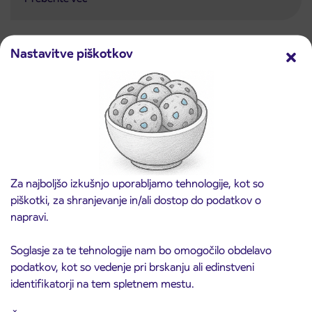
Nastavitve piškotkov
Rok za prijavo: 31. 8. 2026
Avtoklepar (m/ž)
Lokacija dela:
Kranj
Preberite več
Za najboljšo izkušnjo uporabljamo tehnologije, kot so
piškotki, za shranjevanje in/ali dostop do podatkov o
napravi.
Vajeništvo
Soglasje za te tehnologije nam bo omogočilo obdelavo
podatkov, kot so vedenje pri brskanju ali edinstveni
Preberite več
identifikatorji na tem spletnem mestu.