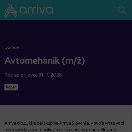
Skoči na vsebino
Domov
Avtomehanik (m/ž)
Avtomehanik (m/ž)
Rok za prijavo:
31. 7. 2026
Koper
Arriva d.o.o., ki je del skupine Arriva Slovenija, v svoje vrste vabi
nova sodelavca v tehniki. Za našo uspešno ekipo v Sloveniji