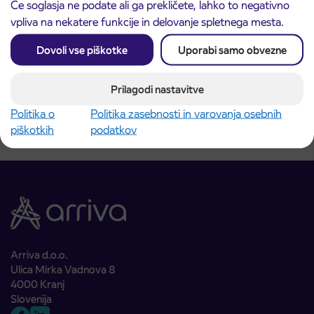
Če soglasja ne podate ali ga prekličete, lahko to negativno
vpliva na nekatere funkcije in delovanje spletnega mesta.
Voznik/voznica avtobusa
Dovoli vse piškotke
Uporabi samo obvezne
Preberite več
Prilagodi nastavitve
Politika o
Politika zasebnosti in varovanja osebnih
piškotkih
podatkov
Arriva d.o.o.
Ulica Mirka Vadnova 8
4000 Kranj
Slovenija