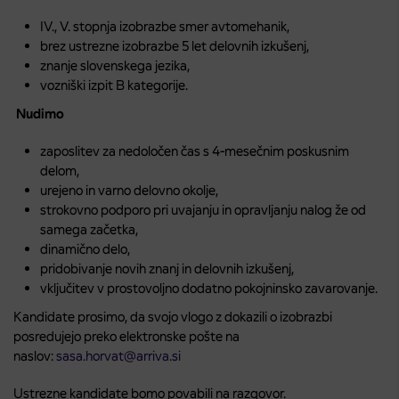
IV., V. stopnja izobrazbe smer avtomehanik,
brez ustrezne izobrazbe 5 let delovnih izkušenj,
znanje slovenskega jezika,
vozniški izpit B kategorije.
Nudimo
zaposlitev za nedoločen čas s 4-mesečnim poskusnim
delom,
urejeno in varno delovno okolje,
strokovno podporo pri uvajanju in opravljanju nalog že od
samega začetka,
dinamično delo,
pridobivanje novih znanj in delovnih izkušenj,
vključitev v prostovoljno dodatno pokojninsko zavarovanje.
Kandidate prosimo, da svojo vlogo z dokazili o izobrazbi
posredujejo preko elektronske pošte na
naslov:
sasa.horvat@arriva.si
Ustrezne kandidate bomo povabili na razgovor.