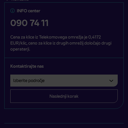
INFO center
090 74 11
Cena za klice iz Telekomovega omrežja je 0,4172
EUR/klic, ceno za klice iz drugih omrežij določajo drugi
operaterji.
Kontaktirajte nas
Izberite področje
Področje je obvezno izbrati.
Naslednji korak