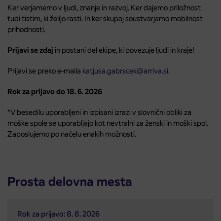
Ker verjamemo v ljudi, znanje in razvoj. Ker dajemo priložnost
tudi tistim, ki želijo rasti. In ker skupaj soustvarjamo mobilnost
prihodnosti.
Prijavi se zdaj
in postani del ekipe, ki povezuje ljudi in kraje!
Prijavi se preko e-maila
katjusa.gabrscek@arriva.si
.
Rok za prijavo do 18. 6. 2026
*V besedilu uporabljeni in izpisani izrazi v slovnični obliki za
moške spole se uporabljajo kot nevtralni za ženski in moški spol.
Zaposlujemo po načelu enakih možnosti.
Prosta delovna mesta
Rok za prijavo: 8. 8. 2026