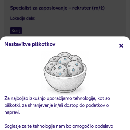
Specialist za zaposlovanje – rekruter (m/ž)
Lokacija dela:
Kranj
Preberite več
Nastavitve piškotkov
Rok za prijavo: 31. 8. 2026
Avtoklepar (m/ž)
Lokacija dela:
Za najboljšo izkušnjo uporabljamo tehnologije, kot so
piškotki, za shranjevanje in/ali dostop do podatkov o
Kranj
napravi.
Preberite več
Soglasje za te tehnologije nam bo omogočilo obdelavo