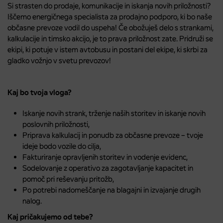
Si strasten do prodaje, komunikacije in iskanja novih priložnosti?
Iščemo energičnega specialista za prodajno podporo, ki bo naše
občasne prevoze vodil do uspeha! Če obožuješ delo s strankami,
kalkulacije in timsko akcijo, je to prava priložnost zate. Pridruži se
ekipi, ki potuje v istem avtobusu in postani del ekipe, ki skrbi za
gladko vožnjo v svetu prevozov!
Kaj bo tvoja vloga?
Iskanje novih strank, trženje naših storitev in iskanje novih
poslovnih priložnosti,
Priprava kalkulacij in ponudb za občasne prevoze – tvoje
ideje bodo vozile do cilja,
Fakturiranje opravljenih storitev in vodenje evidenc,
Sodelovanje z operativo za zagotavljanje kapacitet in
pomoč pri reševanju pritožb,
Po potrebi nadomeščanje na blagajni in izvajanje drugih
nalog.
Kaj pričakujemo od tebe?