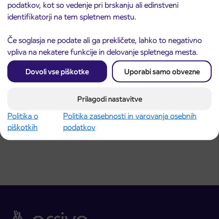
podatkov, kot so vedenje pri brskanju ali edinstveni
identifikatorji na tem spletnem mestu.
Vajeništvo
Če soglasja ne podate ali ga prekličete, lahko to negativno
Preberite več
vpliva na nekatere funkcije in delovanje spletnega mesta.
Dovoli vse piškotke
Uporabi samo obvezne
Voznik/voznica avtobusa
Prilagodi nastavitve
Politika o
Politika zasebnosti in varovanja osebnih
Preberite več
piškotkih
podatkov