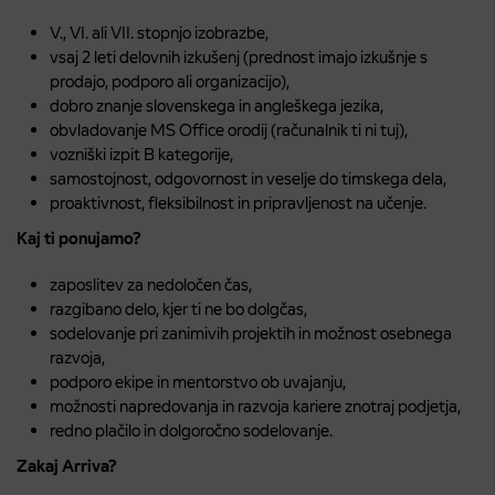
V., VI. ali VII. stopnjo izobrazbe,
vsaj 2 leti delovnih izkušenj (prednost imajo izkušnje s
prodajo, podporo ali organizacijo),
dobro znanje slovenskega in angleškega jezika,
obvladovanje MS Office orodij (računalnik ti ni tuj),
vozniški izpit B kategorije,
samostojnost, odgovornost in veselje do timskega dela,
proaktivnost, fleksibilnost in pripravljenost na učenje.
Kaj ti ponujamo?
zaposlitev za nedoločen čas,
razgibano delo, kjer ti ne bo dolgčas,
sodelovanje pri zanimivih projektih in možnost osebnega
razvoja,
podporo ekipe in mentorstvo ob uvajanju,
možnosti napredovanja in razvoja kariere znotraj podjetja,
redno plačilo in dolgoročno sodelovanje.
Zakaj Arriva?