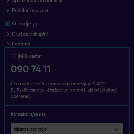
Sponzorstva in donacije
Politika kakovosti
O podjetju
Družbe v skupini
Kontakti
INFO center
090 74 11
Cena za klice iz Telekomovega omrežja je 0,4172
EUR/klic, ceno za klice iz drugih omrežij določajo drugi
operaterji.
Kontaktirajte nas
Izberite področje
Področje je obvezno izbrati.