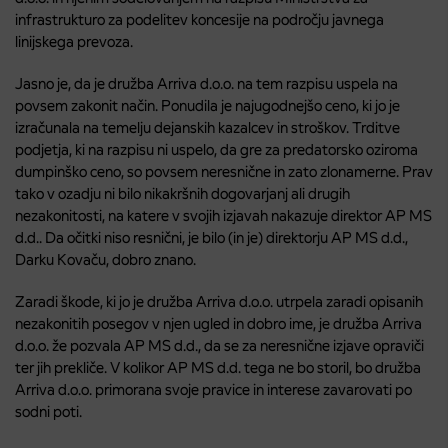
infrastrukturo za podelitev koncesije na področju javnega
linijskega prevoza.
Jasno je, da je družba Arriva d.o.o. na tem razpisu uspela na
povsem zakonit način. Ponudila je najugodnejšo ceno, ki jo je
izračunala na temelju dejanskih kazalcev in stroškov. Trditve
podjetja, ki na razpisu ni uspelo, da gre za predatorsko oziroma
dumpinško ceno, so povsem neresnične in zato zlonamerne. Prav
tako v ozadju ni bilo nikakršnih dogovarjanj ali drugih
nezakonitosti, na katere v svojih izjavah nakazuje direktor AP MS
d.d.. Da očitki niso resnični, je bilo (in je) direktorju AP MS d.d.,
Darku Kovaču, dobro znano.
Zaradi škode, ki jo je družba Arriva d.o.o. utrpela zaradi opisanih
nezakonitih posegov v njen ugled in dobro ime, je družba Arriva
d.o.o. že pozvala AP MS d.d., da se za neresnične izjave opraviči
ter jih prekliče. V kolikor AP MS d.d. tega ne bo storil, bo družba
Arriva d.o.o. primorana svoje pravice in interese zavarovati po
sodni poti.