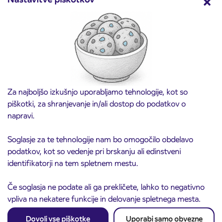
Predprodaja dijaških subvencioniranih IJPP
3. 8. 2026
vozovnic za šolsko leto 2026/2027 se začne
21. avgusta
Kranj
Preberite objavo
Za najboljšo izkušnjo uporabljamo tehnologije, kot so
piškotki, za shranjevanje in/ali dostop do podatkov o
napravi.
Soglasje za te tehnologije nam bo omogočilo obdelavo
podatkov, kot so vedenje pri brskanju ali edinstveni
identifikatorji na tem spletnem mestu.
Če soglasja ne podate ali ga prekličete, lahko to negativno
vpliva na nekatere funkcije in delovanje spletnega mesta.
Obvestilo o popolni zapori ceste
3. 8. 2026
Dovoli vse piškotke
Uporabi samo obvezne
ČEŠNJEVEK – TRATA