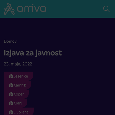
Skoči na vsebino
Domov
Izjava za javnost
Izjava za javnost
23. maja, 2022
Jesenice
Kamnik
Koper
Kranj
Ljubljana