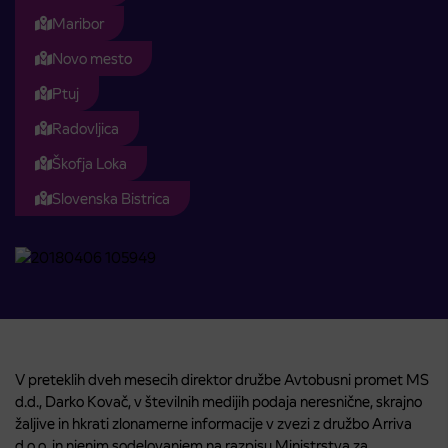
Maribor
Novo mesto
Ptuj
Radovljica
Škofja Loka
Slovenska Bistrica
V preteklih dveh mesecih direktor družbe Avtobusni promet MS
d.d., Darko Kovač, v številnih medijih podaja neresnične, skrajno
žaljive in hkrati zlonamerne informacije v zvezi z družbo Arriva
d.o.o. in njenim sodelovanjem na razpisu Ministrstva za