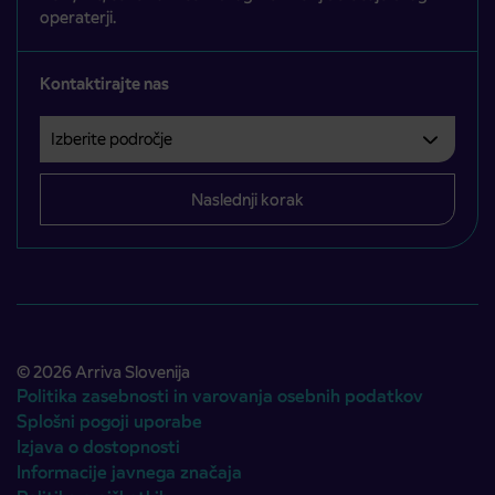
operaterji.
Kontaktirajte nas
Izberite področje
Področje je obvezno izbrati.
Naslednji korak
© 2026 Arriva Slovenija
Politika zasebnosti in varovanja osebnih podatkov
Splošni pogoji uporabe
Izjava o dostopnosti
Informacije javnega značaja