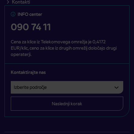
Kontakti
INFO center
090 74 11
Cena za klice iz Telekomovega omrežja je 0,4172
EUR/klic, ceno za klice iz drugih omrežij določajo drugi
operaterji.
Kontaktirajte nas
Izberite področje
Področje je obvezno izbrati.
Naslednji korak