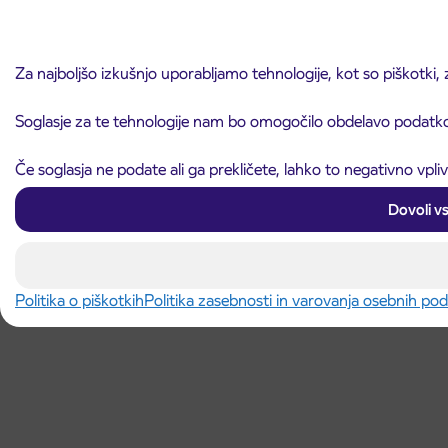
Za najboljšo izkušnjo uporabljamo tehnologije, kot so piškotki,
Soglasje za te tehnologije nam bo omogočilo obdelavo podatkov,
Če soglasja ne podate ali ga prekličete, lahko to negativno vpl
Dovoli v
Politika o piškotkih
Politika zasebnosti in varovanja osebnih po