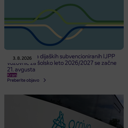
Predprodaja dijaških subvencioniranih IJPP
3. 8. 2026
vozovnic za šolsko leto 2026/2027 se začne
21. avgusta
Kranj
Preberite objavo