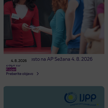
Prodajno mesto na AP Sežana 4. 8. 2026
4. 8. 2026
zaprto
Koper
Preberite objavo