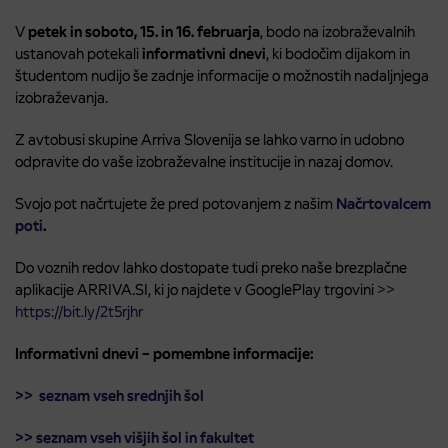
V
petek in soboto, 15. in 16. februarja
, bodo na izobraževalnih
ustanovah potekali
informativni dnevi
, ki bodočim dijakom in
študentom nudijo še zadnje informacije o možnostih nadaljnjega
izobraževanja.
Z avtobusi skupine Arriva Slovenija se lahko varno in udobno
odpravite do vaše izobraževalne institucije in nazaj domov.
Svojo pot načrtujete že pred potovanjem z našim
Načrtovalcem
poti
.
Do voznih redov lahko dostopate tudi preko naše brezplačne
aplikacije ARRIVA.SI, ki jo najdete v GooglePlay trgovini
>>
https://bit.ly/2t5rjhr
Informativni dnevi – pomembne informacije:
>>
seznam vseh srednjih šol
>> seznam vseh višjih šol in fakultet