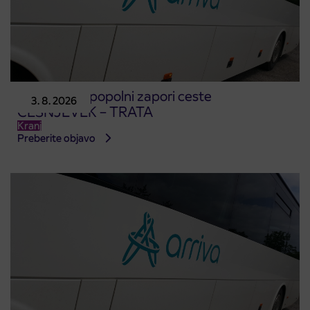
Obvestilo o popolni zapori ceste
3. 8. 2026
ČEŠNJEVEK – TRATA
Kranj
Preberite objavo