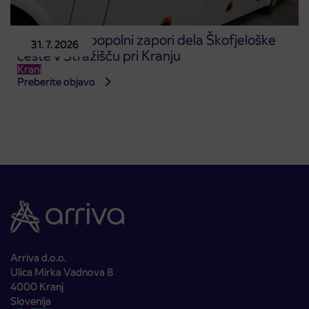
Obvestilo o popolni zapori dela Škofjeloške
31. 7. 2026
ceste v Stražišču pri Kranju
Kranj
Preberite objavo
Arriva d.o.o.
Ulica Mirka Vadnova 8
4000 Kranj
Slovenija