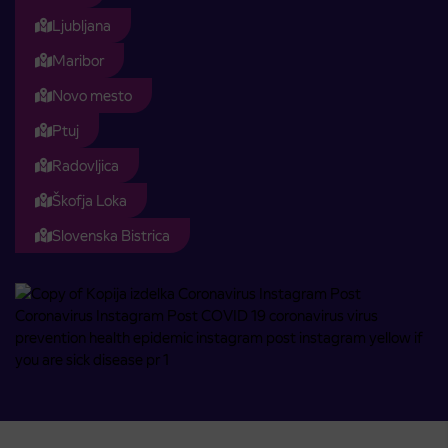
Ljubljana
Maribor
Novo mesto
Ptuj
Radovljica
Škofja Loka
Slovenska Bistrica