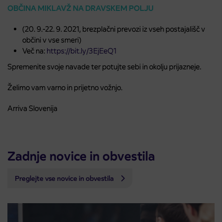
OBČINA MIKLAVŽ NA DRAVSKEM POLJU
(20. 9.-22. 9. 2021, brezplačni prevozi iz vseh postajališč v
občini v vse smeri)
Več na:
https://bit.ly/3EjEeQ1
Spremenite svoje navade ter potujte sebi in okolju prijazneje.
Želimo vam varno in prijetno vožnjo.
Arriva Slovenija
Zadnje novice in obvestila
Preglejte vse novice in obvestila