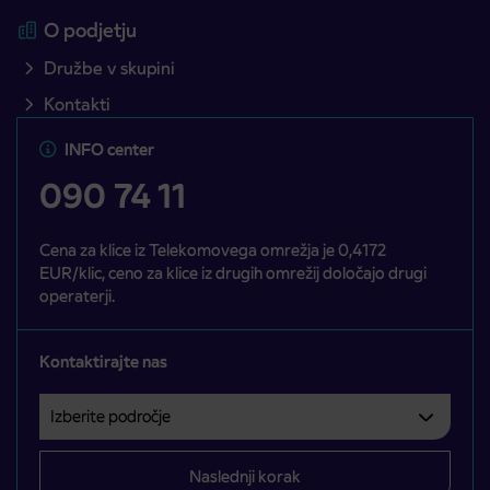
O podjetju
Družbe v skupini
Kontakti
INFO center
090 74 11
Cena za klice iz Telekomovega omrežja je 0,4172
EUR/klic, ceno za klice iz drugih omrežij določajo drugi
operaterji.
Kontaktirajte nas
Izberite področje
Področje je obvezno izbrati.
Naslednji korak