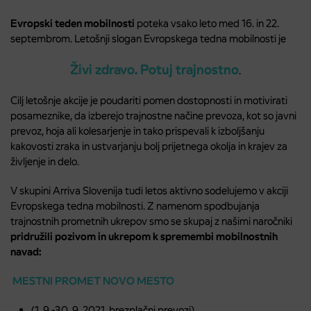
Evropski teden mobilnosti
poteka vsako leto med 16. in 22.
septembrom. Letošnji slogan Evropskega tedna mobilnosti je
Živi zdravo. Potuj trajnostno
.
Cilj letošnje akcije je poudariti pomen dostopnosti in motivirati
posameznike, da izberejo trajnostne načine prevoza, kot so javni
prevoz, hoja ali kolesarjenje in tako prispevali k izboljšanju
kakovosti zraka in ustvarjanju bolj prijetnega okolja in krajev za
življenje in delo.
V skupini Arriva Slovenija tudi letos aktivno sodelujemo v akciji
Evropskega tedna mobilnosti. Z namenom spodbujanja
trajnostnih prometnih ukrepov smo se skupaj z našimi naročniki
pridružili pozivom in ukrepom k spremembi mobilnostnih
navad:
MESTNI PROMET NOVO MESTO
(1. 9.-30. 9. 2021, brezplačni prevozi)