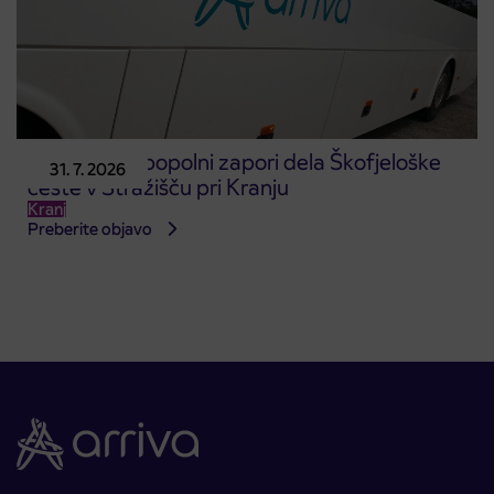
Obvestilo o popolni zapori dela Škofjeloške
31. 7. 2026
ceste v Stražišču pri Kranju
Kranj
Preberite objavo