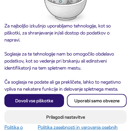
Za najboljšo izkušnjo uporabljamo tehnologije, kot so
piškotki, za shranjevanje in/ali dostop do podatkov o
napravi.
Soglasje za te tehnologije nam bo omogočilo obdelavo
podatkov, kot so vedenje pri brskanju ali edinstveni
identifikatorji na tem spletnem mestu.
Če soglasja ne podate ali ga prekličete, lahko to negativno
Predprodaja dijaških subvencioniranih IJPP
3. 8. 2026
vpliva na nekatere funkcije in delovanje spletnega mesta.
vozovnic za šolsko leto 2026/2027 se začne
21. avgusta
Dovoli vse piškotke
Uporabi samo obvezne
Kranj
Preberite objavo
Prilagodi nastavitve
Politika o
Politika zasebnosti in varovanja osebnih