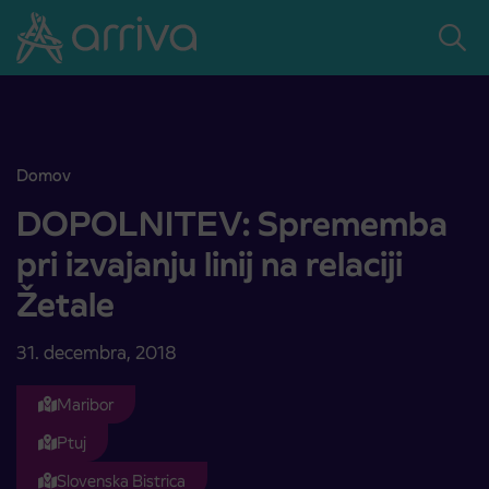
Skoči na vsebino
Domov
DOPOLNITEV: Sprememba pri izvajanju linij na relaciji Žetale
DOPOLNITEV: Sprememba
pri izvajanju linij na relaciji
Žetale
31. decembra, 2018
Maribor
Ptuj
Slovenska Bistrica