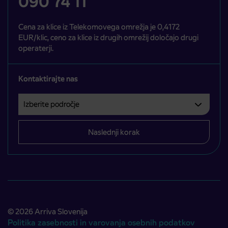
090 74 11
Cena za klice iz Telekomovega omrežja je 0,4172
EUR/klic, ceno za klice iz drugih omrežij določajo drugi
operaterji.
Kontaktirajte nas
Izberite področje
Področje je obvezno izbrati.
Naslednji korak
© 2026 Arriva Slovenija
Politika zasebnosti in varovanja osebnih podatkov