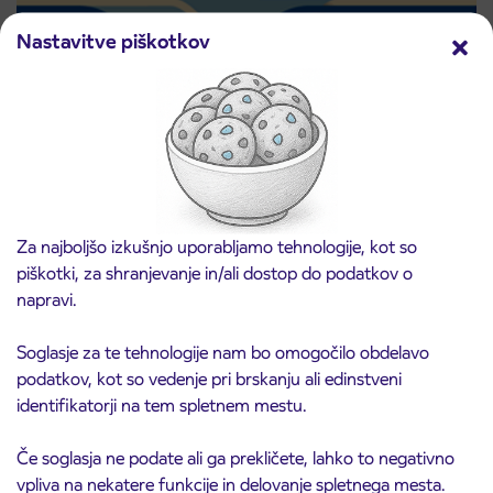
Nastavitve piškotkov
Predprodaja dijaških subvencioniranih IJPP
3. 8. 2026
vozovnic za šolsko leto 2026/2027 se začne
21. avgusta
Kranj
Preberite objavo
Za najboljšo izkušnjo uporabljamo tehnologije, kot so
piškotki, za shranjevanje in/ali dostop do podatkov o
napravi.
Soglasje za te tehnologije nam bo omogočilo obdelavo
podatkov, kot so vedenje pri brskanju ali edinstveni
identifikatorji na tem spletnem mestu.
Če soglasja ne podate ali ga prekličete, lahko to negativno
vpliva na nekatere funkcije in delovanje spletnega mesta.