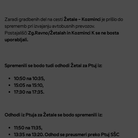
Zaradi gradbenih del na cesti
Žetale – Kozminci
je prišlo do
sprememb pri izvajanju avtobusnih prevozov.
Postajališči
Zg.Ravno/Žetalah in Kozminci K se ne bosta
uporabljali.
Spremenili se bodo tudi odhodi Žetal za Ptuj iz:
10:50 na 10:35,
15:05 na 15:10,
17:30 na 17:35.
Odhodi iz Ptuja za Žetale se bodo spremenili iz:
11:50 na 11:35,
13:35 na 13:20. Odhod se preusmeri preko Ptuj SŠC