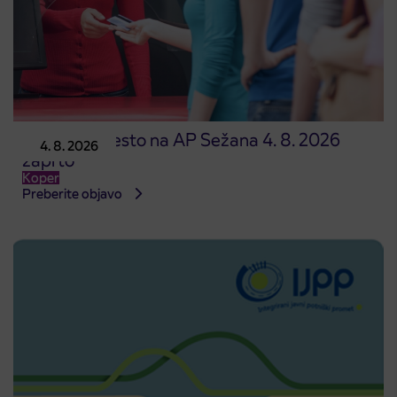
Prodajno mesto na AP Sežana 4. 8. 2026
4. 8. 2026
zaprto
Koper
Preberite objavo