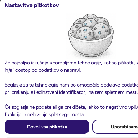
Obvestilo o popolni zapori dela Škofjeloške
Nastavitve piškotkov
31. 7. 2026
ceste v Stražišču pri Kranju
Kranj
Preberite objavo
Za najboljšo izkušnjo uporabljamo tehnologije, kot so piškotki,
in/ali dostop do podatkov o napravi.
Soglasje za te tehnologije nam bo omogočilo obdelavo podatko
pri brskanju ali edinstveni identifikatorji na tem spletnem mest
Arriva d.o.o.
Če soglasja ne podate ali ga prekličete, lahko to negativno vpli
Ulica Mirka Vadnova 8
funkcije in delovanje spletnega mesta.
4000 Kranj
Slovenija
Dovoli vse piškotke
Uporabi sam