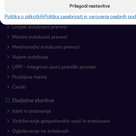
Načrtujte pot
Prilagodi nastavitve
Avtobusni prevozi
Politika o piškotkih
Politika zasebnosti in varovanja osebnih po
Linijski avtobusni prevozi
Mestni avtobusni prevozi
Mednarodni avtobusni prevozi
Najem avtobusa
IJPP – Integriran javni potniški promet
Prodajna mesta
Ceniki
Dodatne storitve
Izleti in potovanja
Vzdrževanje gospodarskih vozil in avtobusov
Oglaševanje na avtobusih