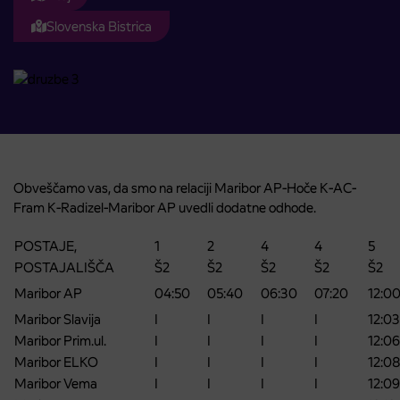
Slovenska Bistrica
Obveščamo vas, da smo na relaciji Maribor AP-Hoče K-AC-
Fram K-Radizel-Maribor AP uvedli dodatne odhode.
POSTAJE,
1
2
4
4
5
POSTAJALIŠČA
Š2
Š2
Š2
Š2
Š2
Maribor AP
04:50
05:40
06:30
07:20
12:0
Maribor Slavija
I
I
I
I
12:03
Maribor Prim.ul.
I
I
I
I
12:06
Maribor ELKO
I
I
I
I
12:08
Maribor Vema
I
I
I
I
12:09