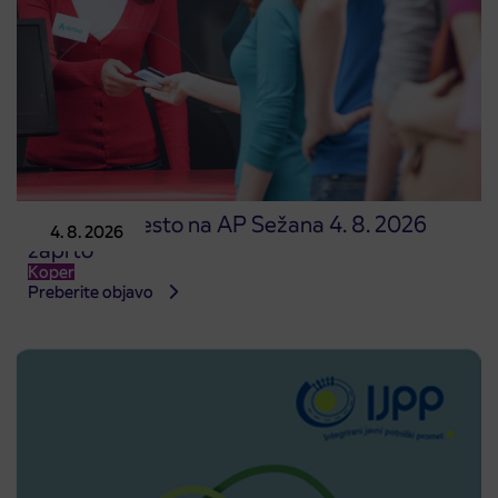
Prodajno mesto na AP Sežana 4. 8. 2026
4. 8. 2026
zaprto
Koper
Preberite objavo