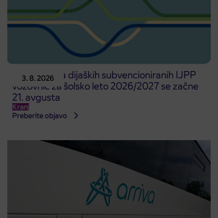
Predprodaja dijaških subvencioniranih IJPP
3. 8. 2026
vozovnic za šolsko leto 2026/2027 se začne
21. avgusta
Kranj
Preberite objavo