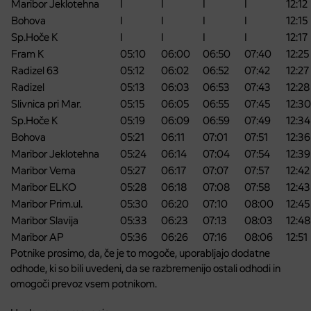
Maribor Jeklotehna
I
I
I
I
12:12
Bohova
I
I
I
I
12:15
Sp.Hoče K
I
I
I
I
12:17
Fram K
05:10
06:00
06:50
07:40
12:25
Radizel 63
05:12
06:02
06:52
07:42
12:27
Radizel
05:13
06:03
06:53
07:43
12:28
Slivnica pri Mar.
05:15
06:05
06:55
07:45
12:30
Sp.Hoče K
05:19
06:09
06:59
07:49
12:34
Bohova
05:21
06:11
07:01
07:51
12:36
Maribor Jeklotehna
05:24
06:14
07:04
07:54
12:39
Maribor Vema
05:27
06:17
07:07
07:57
12:42
Maribor ELKO
05:28
06:18
07:08
07:58
12:43
Maribor Prim.ul.
05:30
06:20
07:10
08:00
12:45
Maribor Slavija
05:33
06:23
07:13
08:03
12:48
Maribor AP
05:36
06:26
07:16
08:06
12:51
Potnike prosimo, da, če je to mogoče, uporabljajo dodatne
odhode, ki so bili uvedeni, da se razbremenijo ostali odhodi in
omogoči prevoz vsem potnikom.