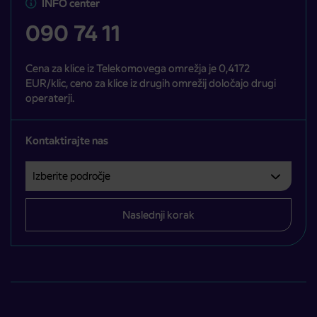
INFO center
090 74 11
Cena za klice iz Telekomovega omrežja je 0,4172
EUR/klic, ceno za klice iz drugih omrežij določajo drugi
operaterji.
Kontaktirajte nas
Izberite področje
Področje je obvezno izbrati.
Naslednji korak