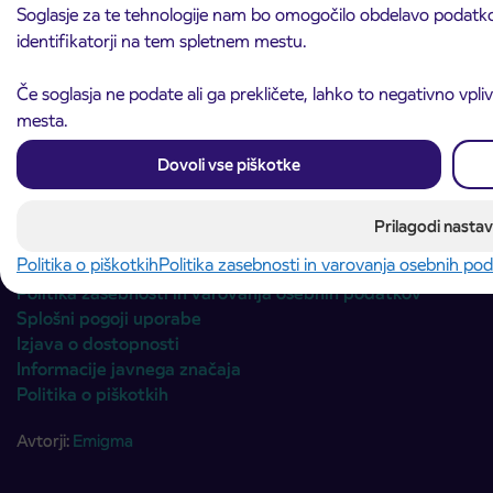
Soglasje za te tehnologije nam bo omogočilo obdelavo podatkov,
Izberite področje
Področje je obvezno izbrati.
identifikatorji na tem spletnem mestu.
Če soglasja ne podate ali ga prekličete, lahko to negativno vpli
Naslednji korak
mesta.
Dovoli vse piškotke
Prilagodi nastav
Politika o piškotkih
Politika zasebnosti in varovanja osebnih po
© 2026 Arriva Slovenija
Politika zasebnosti in varovanja osebnih podatkov
Splošni pogoji uporabe
Izjava o dostopnosti
Informacije javnega značaja
Politika o piškotkih
Avtorji:
Emigma