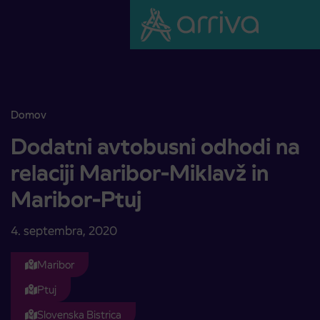
Skoči na vsebino
Domov
Dodatni avtobusni odhodi na relaciji Maribor-Miklavž in Maribor-Pt
Dodatni avtobusni odhodi na
relaciji Maribor-Miklavž in
Maribor-Ptuj
4. septembra, 2020
Maribor
Ptuj
Slovenska Bistrica