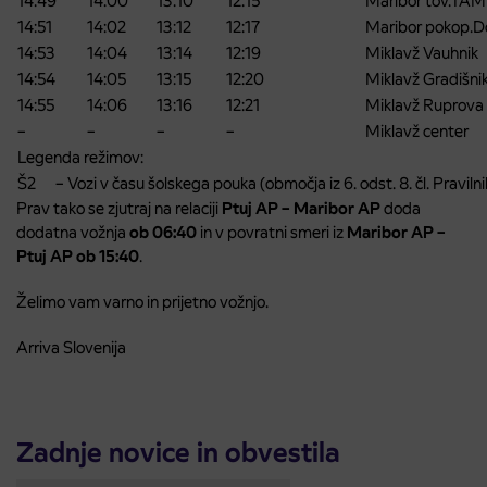
14:49
14:00
13:10
12:15
Maribor tov.TAM
14:51
14:02
13:12
12:17
Maribor pokop.D
14:53
14:04
13:14
12:19
Miklavž Vauhnik
14:54
14:05
13:15
12:20
Miklavž Gradišni
14:55
14:06
13:16
12:21
Miklavž Ruprova
–
–
–
–
Miklavž center
Legenda režimov:
Š2 – Vozi v času šolskega pouka (območja iz 6. odst. 8. čl. Pravilnik
Prav tako se zjutraj na relaciji
Ptuj AP – Maribor AP
doda
dodatna vožnja
ob 06:40
in v povratni smeri iz
Maribor AP –
Ptuj AP ob 15:40
.
Želimo vam varno in prijetno vožnjo.
Arriva Slovenija
Zadnje novice in obvestila