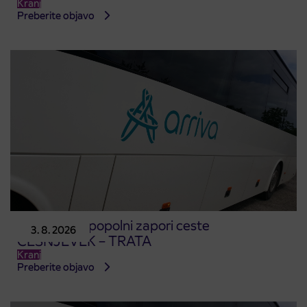
Kranj
Preberite objavo
Obvestilo o popolni zapori ceste
3. 8. 2026
ČEŠNJEVEK – TRATA
Kranj
Preberite objavo