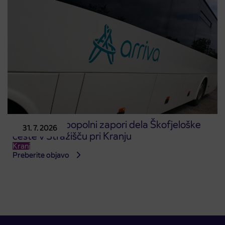
Obvestilo o popolni zapori dela Škofjeloške
31. 7. 2026
ceste v Stražišču pri Kranju
Kranj
Preberite objavo