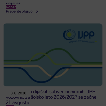
zaprto
Koper
Preberite objavo
Predprodaja dijaških subvencioniranih IJPP
3. 8. 2026
vozovnic za šolsko leto 2026/2027 se začne
21. avgusta