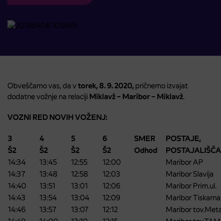
Obveščamo vas, da v
torek, 8. 9. 2020,
pričnemo izvajat
dodatne vožnje na relaciji
Miklavž – Maribor – Miklavž
.
VOZNI RED NOVIH VOŽENJ:
3
4
5
6
SMER
POSTAJE,
Š2
Š2
Š2
Š2
Odhod
POSTAJALIŠČA
14:34
13:45
12:55
12:00
Maribor AP
14:37
13:48
12:58
12:03
Maribor Slavija
14:40
13:51
13:01
12:06
Maribor Prim.ul.
14:43
13:54
13:04
12:09
Maribor Tiskarna
14:46
13:57
13:07
12:12
Maribor tov.Met