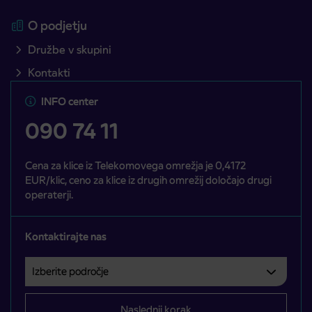
O podjetju
Družbe v skupini
Kontakti
INFO center
090 74 11
Cena za klice iz Telekomovega omrežja je 0,4172
EUR/klic, ceno za klice iz drugih omrežij določajo drugi
operaterji.
Kontaktirajte nas
Izberite področje
Področje je obvezno izbrati.
Naslednji korak