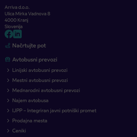
Arriva d.o.o.
Ulica Mirka Vadnova 8
4000 Kranj
Slovenija
Načrtujte pot
Avtobusni prevozi
Linijski avtobusni prevozi
Mestni avtobusni prevozi
Mednarodni avtobusni prevozi
Najem avtobusa
IJPP – Integriran javni potniški promet
Prodajna mesta
Ceniki