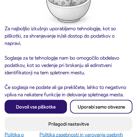
Za najboljšo izkušnjo uporabljamo tehnologije, kot so
piškotki, za shranjevanje in/ali dostop do podatkov o
napravi.
Soglasje za te tehnologije nam bo omogočilo obdelavo
podatkov, kot so vedenje pri brskanju ali edinstveni
Obvestilo o popolni zapori ceste
identifikatorji na tem spletnem mestu.
3. 8. 2026
ČEŠNJEVEK – TRATA
Kranj
Če soglasja ne podate ali ga prekličete, lahko to negativno
Preberite objavo
vpliva na nekatere funkcije in delovanje spletnega mesta.
Dovoli vse piškotke
Uporabi samo obvezne
Prilagodi nastavitve
Politika o
Politika zasebnosti in varovanja osebnih