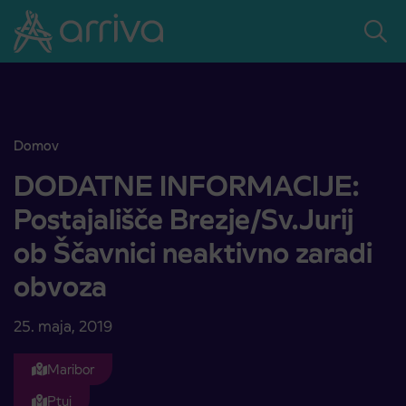
Skoči na vsebino
Domov
DODATNE INFORMACIJE: Postajališče Brezje/Sv.Jurij ob Ščavnici 
DODATNE INFORMACIJE:
Postajališče Brezje/Sv.Jurij
ob Ščavnici neaktivno zaradi
obvoza
25. maja, 2019
Maribor
Ptuj