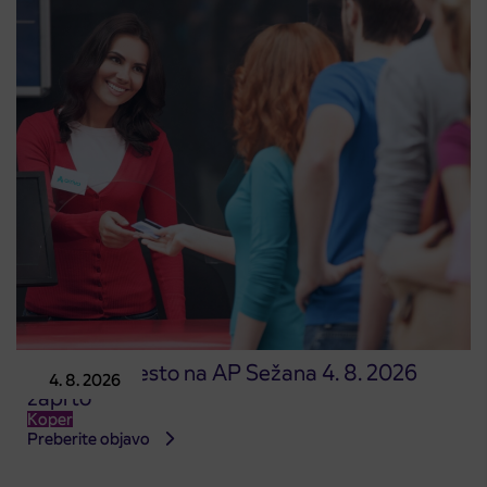
Prodajno mesto na AP Sežana 4. 8. 2026
4. 8. 2026
zaprto
Koper
Preberite objavo