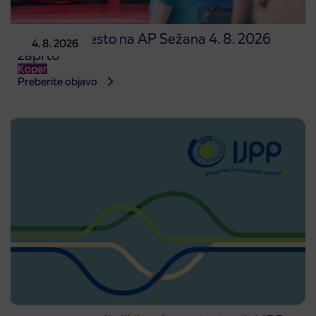
Prodajno mesto na AP Sežana 4. 8. 2026
4. 8. 2026
zaprto
Koper
Preberite objavo