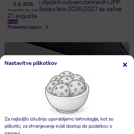
Predprodaja dijaških subvencioniranih IJPP
3. 8. 2026
vozovnic za šolsko leto 2026/2027 se začne
21. avgusta
Kranj
Preberite objavo
Nastavitve piškotkov
Obvestilo o popolni zapori ceste
Za najboljšo izkušnjo uporabljamo tehnologije, kot so
3. 8. 2026
ČEŠNJEVEK – TRATA
piškotki, za shranjevanje in/ali dostop do podatkov o
Kranj
napravi.