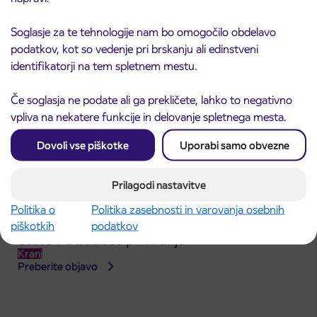
Preberite objavo
Soglasje za te tehnologije nam bo omogočilo obdelavo
podatkov, kot so vedenje pri brskanju ali edinstveni
identifikatorji na tem spletnem mestu.
Če soglasja ne podate ali ga prekličete, lahko to negativno
vpliva na nekatere funkcije in delovanje spletnega mesta.
Dovoli vse piškotke
Uporabi samo obvezne
Prilagodi nastavitve
Politika o
Politika zasebnosti in varovanja osebnih
Obvestilo o popolni zapori dela Škofjeloške
piškotkih
podatkov
31. 7. 2026
ceste v Stražišču pri Kranju
Kranj
Preberite objavo