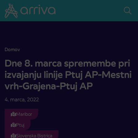
Skoči na vsebino
Domov
Dne 8. marca spremembe pri izvajanju linije Ptuj AP-Mestni vrh-Gr
Dne 8. marca spremembe pri
izvajanju linije Ptuj AP-Mestni
vrh-Grajena-Ptuj AP
4. marca, 2022
Maribor
Ptuj
Slovenska Bistrica