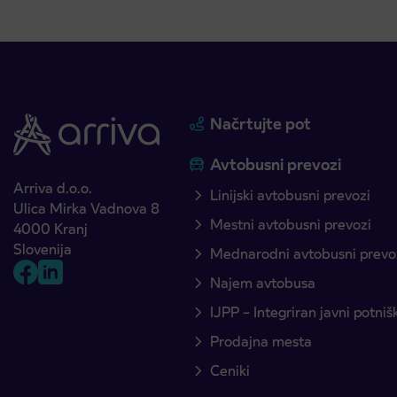
Načrtujte pot
Avtobusni prevozi
Arriva d.o.o.
Linijski avtobusni prevozi
Ulica Mirka Vadnova 8
Mestni avtobusni prevozi
4000 Kranj
Slovenija
Mednarodni avtobusni prevo
Najem avtobusa
IJPP – Integriran javni potni
Prodajna mesta
Ceniki