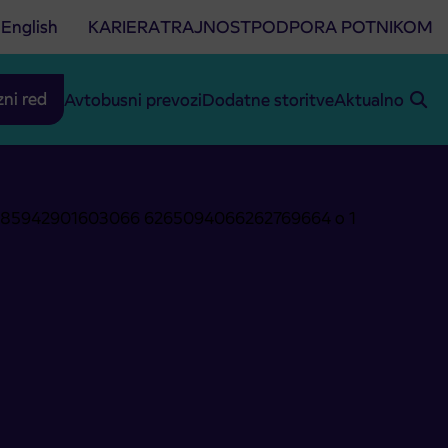
English
KARIERA
TRAJNOST
PODPORA POTNIKOM
zni red
Avtobusni prevozi
Dodatne storitve
Aktualno