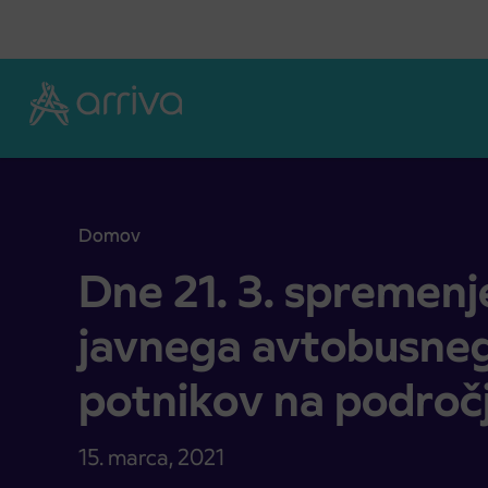
Skoči na vsebino
Domov
Dne 21. 3. spremenjeno izvajanje javnega avtobu
Dne 21. 3. spremenj
javnega avtobusne
potnikov na področj
15. marca, 2021