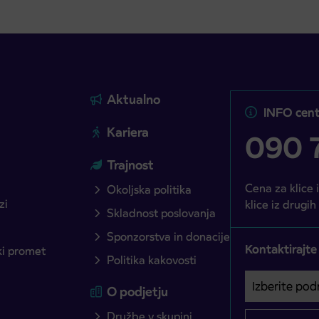
Aktualno
INFO cent
Kariera
090 7
Trajnost
Cena za klice 
Okoljska politika
zi
klice iz drugih
Skladnost poslovanja
Sponzorstva in donacije
Kontaktirajte
ški promet
Politika kakovosti
Izberite podro
Področje je o
O podjetju
Družbe v skupini