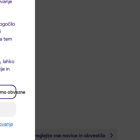
evanje
ogočilo
i
 na tem
, lahko
je in
amo obvezne
rovanja
Preglejte vse novice in obvestila