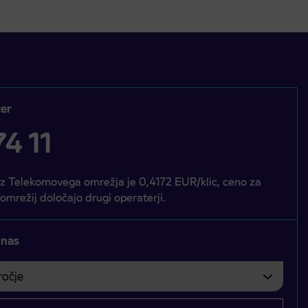
er
4 11
iz Telekomovega omrežja je 0,4172 EUR/klic, ceno za
 omrežij določajo drugi operaterji.
 nas
čje
bvezno izbrati.