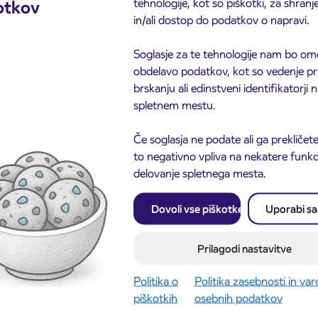
tehnologije, kot so piškotki, za shranj
otkov
 della scuola Vojka Šmuc di Isola si fermeranno gli
in/ali dostop do podatkov o napravi.
e vicinanze del passaggio pedonale in Livide si
 di Capodistria.
Soglasje za te tehnologije nam bo om
 del traffico sula strada Prešeren. Il traffico sarà
obdelavo podatkov, kot so vedenje pr
li.
brskanju ali edinstveni identifikatorji
spletnem mestu.
fuori uso le seguenti fermate d’autobus: Isola Mehano,
Če soglasja ne podate ali ga prekličete
to negativno vpliva na nekatere funkci
are al numero (05) 662-5103 e (05) 662-5105.
delovanje spletnega mesta.
Dovoli vse piškotke
Uporabi s
Prilagodi nastavitve
Politika o
Politika zasebnosti in va
piškotkih
osebnih podatkov