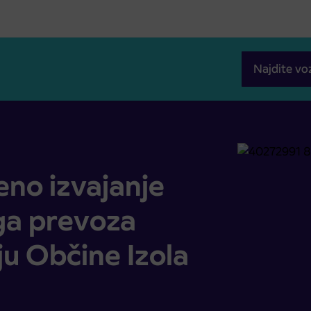
Najdite vo
snega prevoza potnikov na področju Občine Izola
eno izvajanje
ga prevoza
u Občine Izola