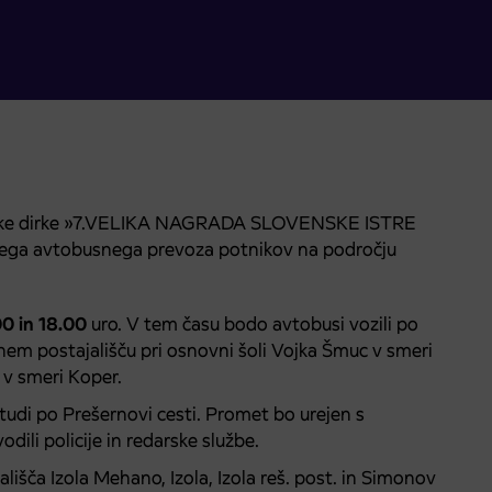
arske dirke »7.VELIKA NAGRADA SLOVENSKE ISTRE
nega avtobusnega prevoza potnikov na področju
0 in 18.00
uro. V tem času bodo avtobusi vozili po
m postajališču pri osnovni šoli Vojka Šmuc v smeri
 v smeri Koper.
di po Prešernovi cesti. Promet bo urejen s
dili policije in redarske službe.
išča Izola Mehano, Izola, Izola reš. post. in Simonov