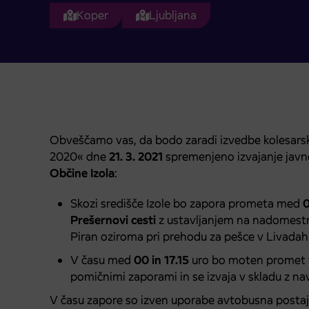
Koper
Ljubljana
Obveščamo vas, da bodo zaradi izvedbe koles
2020« dne
21. 3. 2021
spremenjeno izvajanje jav
Občine Izola
:
Skozi središče Izole bo zapora prometa med
0
Prešernovi cesti
z ustavljanjem na nadomestne
Piran oziroma pri prehodu za pešce v Livadah
V času med
00 in 17.15
uro bo moten promet tu
pomičnimi zaporami in se izvaja v skladu z navo
V času zapore so izven uporabe avtobusna postajal