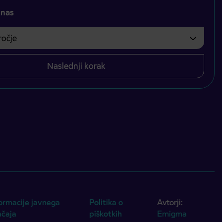
 nas
čje
bvezno izbrati.
Naslednji korak
ormacije javnega
Politika o
Avtorji:
ačaja
piškotkih
Emigma