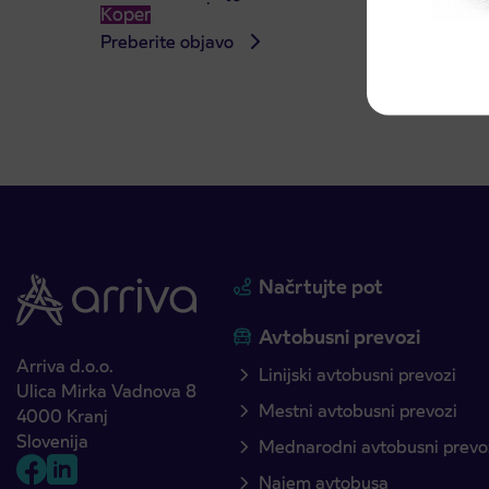
avgus
Koper
Kranj
Preberite objavo
Preber
Načrtujte pot
Avtobusni prevozi
Arriva d.o.o.
Linijski avtobusni prevozi
Ulica Mirka Vadnova 8
Mestni avtobusni prevozi
4000 Kranj
Slovenija
Mednarodni avtobusni prevo
Najem avtobusa