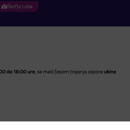
Škofja Loka
00 do 18:00 ure
, se med časom trajanja zapore
ukine