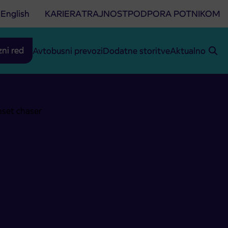
English
KARIERA
TRAJNOST
PODPORA POTNIKOM
zni red
Avtobusni prevozi
Dodatne storitve
Aktualno