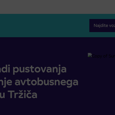
Najdite vo
zvajanje avtobusnega prometa na območju Tržiča
adi pustovanja
nje avtobusnega
 Tržiča