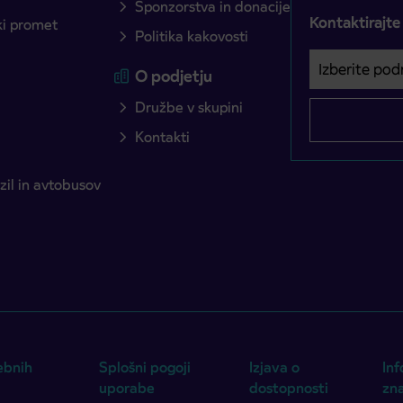
Sponzorstva in donacije
Kontaktirajte
ški promet
Politika kakovosti
Izberite podro
Področje je o
O podjetju
Družbe v skupini
Kontakti
il in avtobusov
ebnih
Splošni pogoji
Izjava o
Inf
uporabe
dostopnosti
zn