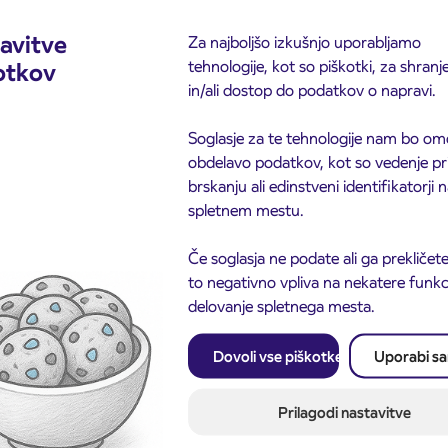
avitve
Za najboljšo izkušnjo uporabljamo
tehnologije, kot so piškotki, za shranj
otkov
in/ali dostop do podatkov o napravi.
Soglasje za te tehnologije nam bo om
obdelavo podatkov, kot so vedenje pr
brskanju ali edinstveni identifikatorji
spletnem mestu.
Če soglasja ne podate ali ga prekličete
to negativno vpliva na nekatere funkci
delovanje spletnega mesta.
Obvestilo o popolni zapo
3. 8. 2026
Dovoli vse piškotke
Uporabi s
ceste ČEŠNJEVEK – TR
odaja dijaških
8. 2026
Kranj
cioniranih IJPP
ic za šolsko leto
Prilagodi nastavitve
027 se začne 21.