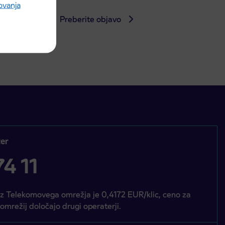
rovanja
Preberite objavo
er
4 11
iz Telekomovega omrežja je 0,4172 EUR/klic, ceno za
 omrežij določajo drugi operaterji.