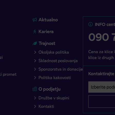
Aktualno
INFO cent
Kariera
090 7
Trajnost
Cena za klice 
Okoljska politika
zi
klice iz drugih
Skladnost poslovanja
Sponzorstva in donacije
Kontaktirajte
ški promet
Politika kakovosti
Izberite podro
Področje je o
O podjetju
Družbe v skupini
Kontakti