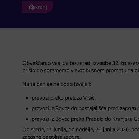
Kranj
Obveščamo vas, da bo zaradi izvedbe 32. kolesarsk
prišlo do sprememb v avtobusnem prometu na ob
Na ta dan se ne bodo izvajali:
prevozi preko prelaza Vršič,
prevozi iz Bovca do postajališča pred zaporni
prevozi iz Bovca preko Predela do Kranjske Go
Od srede, 17. junija, do nedelje, 21. junija 2026, b
začasne popolne zapore.