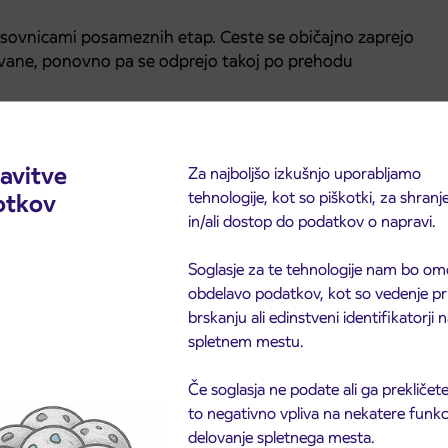
sovnicami posameznih etap. Ceste se običajno zaprejo
avane, ponovno pa se odprejo takoj po prehodu
 časovnice etap in svoje poti načrtujejo pravočasno.
avitve
Za najboljšo izkušnjo uporabljamo
tehnologije, kot so piškotki, za shranj
otkov
in/ali dostop do podatkov o napravi.
Soglasje za te tehnologije nam bo om
obdelavo podatkov, kot so vedenje pr
brskanju ali edinstveni identifikatorji
spletnem mestu.
Če soglasja ne podate ali ga prekličete
to negativno vpliva na nekatere funkci
delovanje spletnega mesta.