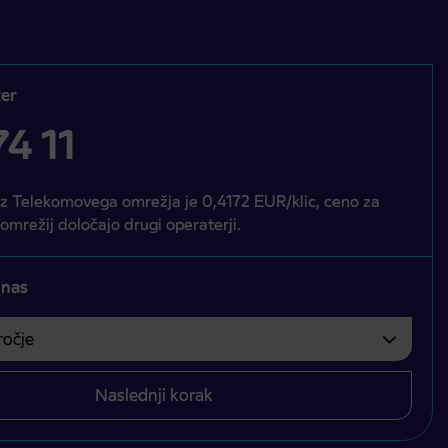
er
4 11
iz Telekomovega omrežja je 0,4172 EUR/klic, ceno za
 omrežij določajo drugi operaterji.
 nas
čje
bvezno izbrati.
Naslednji korak