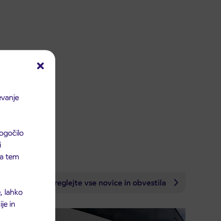
evanje
ogočilo
i
 na tem
Preglejte vse novice in obvestila
, lahko
je in