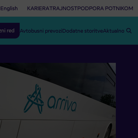
English
KARIERA
TRAJNOST
PODPORA POTNIKOM
zni red
Avtobusni prevozi
Dodatne storitve
Aktualno