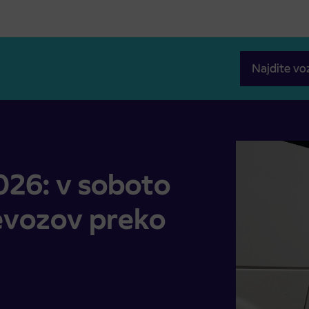
Najdite vo
h prevozov preko Vršiča
2026: v soboto
evozov preko