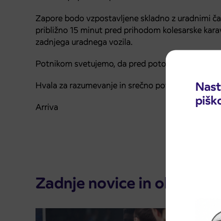
Zapore bodo vzpostavljene skladno z uradnimi ča
približno 15 minut pred prihodom kolesarske kar
zadnjega uradnega vozila.
Potnikom svetujemo, da pred potovanjem preverijo
Nast
Hvala za razumevanje in srečno pot.
pišk
Arriva
Zadnje novice in obvestila