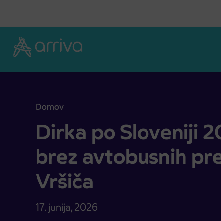
Skoči na vsebino
Domov
Dirka po Sloveniji 2026: v soboto brez avtobusni
Dirka po Sloveniji 
brez avtobusnih pr
Vršiča
17. junija, 2026