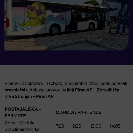
V petek, 31. oktobra, in soboto, 1. novembra 2025, bodo potekali
brezplačni
avtobusni prevozi na liniji
Piran AP – Zdravilišče
Krka Strunjan – Piran AP
.
POSTAJALIŠČA –
ODHODI / PARTENZE
FERMATE
Zdravilišče Krka
7:23
9:25
13:00
14:05
Stabilimento Krka