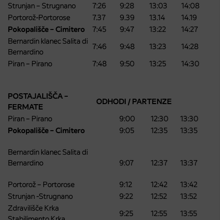
Strunjan – Strugnano
7:26
9:28
13:03
14:08
Portorož-Portorose
7.37
9.39
13.14
14.19
Pokopališče – Cimitero
7:45
9:47
13:22
14:27
Bernardin klanec Salita di
7:46
9:48
13:23
14:28
Bernardino
Piran – Pirano
7:48
9:50
13:25
14:30
POSTAJALIŠČA –
ODHODI / PARTENZE
FERMATE
Piran – Pirano
9:00
12:30
13:30
Pokopališče – Cimitero
9:05
12:35
13:35
Bernardin klanec Salita di
Bernardino
9:07
12:37
13:37
Portorož – Portorose
9:12
12:42
13:42
Strunjan -Strugnano
9:22
12:52
13:52
Zdravilišče Krka
9:25
12:55
13:55
Stabilimento Krka