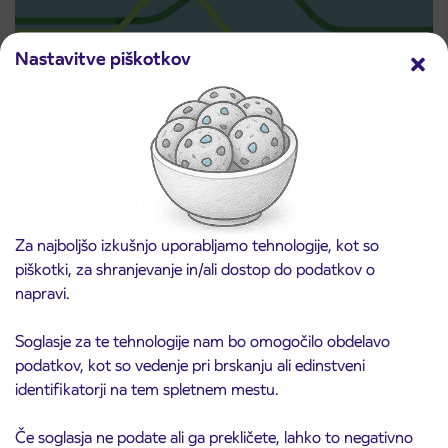
Nastavitve piškotkov
Predprodaja dijaških subvencioniranih IJPP
3. 8. 2026
vozovnic za šolsko leto 2026/2027 se začne
21. avgusta
Kranj
Preberite objavo
Za najboljšo izkušnjo uporabljamo tehnologije, kot so
piškotki, za shranjevanje in/ali dostop do podatkov o
napravi.
Soglasje za te tehnologije nam bo omogočilo obdelavo
podatkov, kot so vedenje pri brskanju ali edinstveni
identifikatorji na tem spletnem mestu.
Če soglasja ne podate ali ga prekličete, lahko to negativno