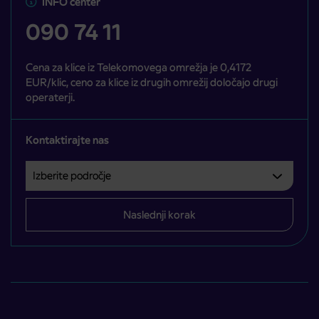
INFO center
090 74 11
Cena za klice iz Telekomovega omrežja je 0,4172
EUR/klic, ceno za klice iz drugih omrežij določajo drugi
operaterji.
Kontaktirajte nas
Izberite področje
Področje je obvezno izbrati.
Naslednji korak