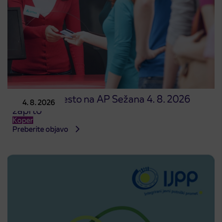
Prodajno mesto na AP Sežana 4. 8. 2026
4. 8. 2026
zaprto
Koper
Preberite objavo