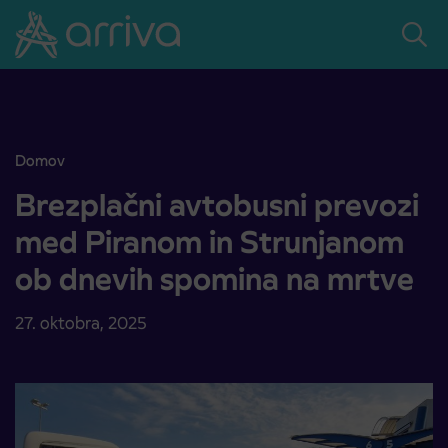
Skoči na vsebino
Domov
Brezplačni avtobusni prevozi med Piranom in Strunjanom ob dnev
Brezplačni avtobusni prevozi
med Piranom in Strunjanom
ob dnevih spomina na mrtve
27. oktobra, 2025