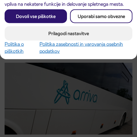
vpliva na nekatere funkcije in delovanje spletnega mesta.
Dovoli vse piškotke
Uporabi samo obvezne
Obvestilo o popolni zapori ceste
3. 8. 2026
Prilagodi nastavitve
ČEŠNJEVEK – TRATA
Kranj
Politika o
Politika zasebnosti in varovanja osebnih
Preberite objavo
piškotkih
podatkov