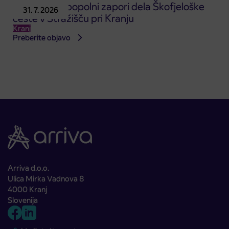
Obvestilo o popolni zapori dela Škofjeloške
31. 7. 2026
ceste v Stražišču pri Kranju
Kranj
Preberite objavo
Arriva d.o.o.
Ulica Mirka Vadnova 8
4000 Kranj
Slovenija