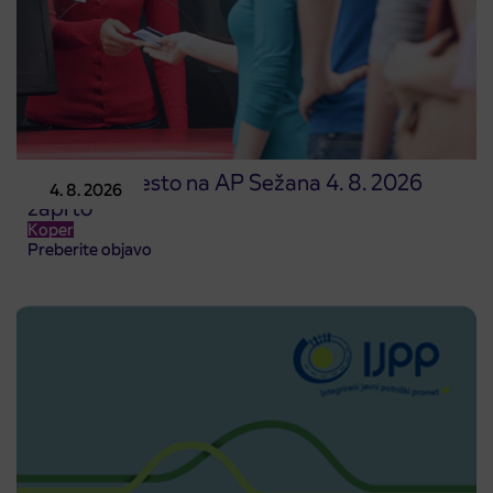
Prodajno mesto na AP Sežana 4. 8. 2026
4. 8. 2026
zaprto
Koper
Preberite objavo