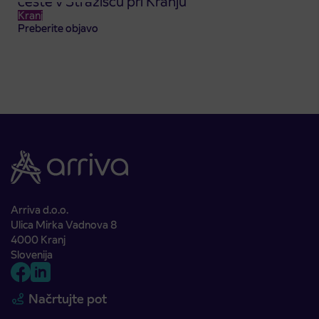
ceste v Stražišču pri Kranju
Kranj
Preberite objavo
Arriva d.o.o.
Ulica Mirka Vadnova 8
4000 Kranj
Slovenija
Načrtujte pot