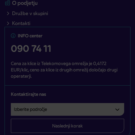
O podjetju
Družbe v skupini
Kontakti
INFO center
090 74 11
Cena za klice iz Telekomovega omrežja je 0,4172
EUR/klic, ceno za klice iz drugih omrežij določajo drugi
operaterji.
Kontaktirajte nas
Izberite področje
Področje je obvezno izbrati.
Naslednji korak