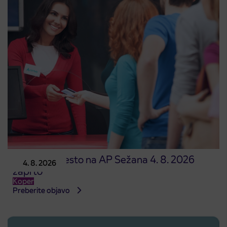
Prodajno mesto na AP Sežana 4. 8. 2026
4. 8. 2026
zaprto
Koper
Preberite objavo