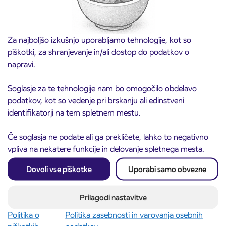
Za najboljšo izkušnjo uporabljamo tehnologije, kot so
piškotki, za shranjevanje in/ali dostop do podatkov o
napravi.
Soglasje za te tehnologije nam bo omogočilo obdelavo
podatkov, kot so vedenje pri brskanju ali edinstveni
Obvestilo o popolni zapori ceste
3. 8. 2026
identifikatorji na tem spletnem mestu.
ČEŠNJEVEK – TRATA
Kranj
Če soglasja ne podate ali ga prekličete, lahko to negativno
Preberite objavo
vpliva na nekatere funkcije in delovanje spletnega mesta.
Dovoli vse piškotke
Uporabi samo obvezne
Prilagodi nastavitve
Politika o
Politika zasebnosti in varovanja osebnih