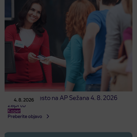
Prodajno mesto na AP Sežana 4. 8. 2026
4. 8. 2026
zaprto
Koper
Preberite objavo