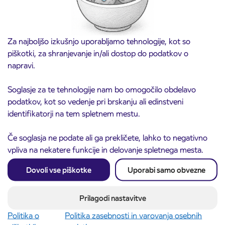
Za najboljšo izkušnjo uporabljamo tehnologije, kot so
piškotki, za shranjevanje in/ali dostop do podatkov o
napravi.
Soglasje za te tehnologije nam bo omogočilo obdelavo
podatkov, kot so vedenje pri brskanju ali edinstveni
Obvestilo o popolni zapori ceste
3. 8. 2026
identifikatorji na tem spletnem mestu.
ČEŠNJEVEK – TRATA
Kranj
Če soglasja ne podate ali ga prekličete, lahko to negativno
Preberite objavo
vpliva na nekatere funkcije in delovanje spletnega mesta.
Dovoli vse piškotke
Uporabi samo obvezne
Prilagodi nastavitve
Politika o
Politika zasebnosti in varovanja osebnih