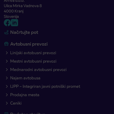
Arriva d.o.o.
Ulica Mirka Vadnova 8
4000 Kranj
Slovenija
Načrtujte pot
Avtobusni prevozi
Linijski avtobusni prevozi
Mestni avtobusni prevozi
Mednarodni avtobusni prevozi
Najem avtobusa
IJPP – Integriran javni potniški promet
Prodajna mesta
Ceniki