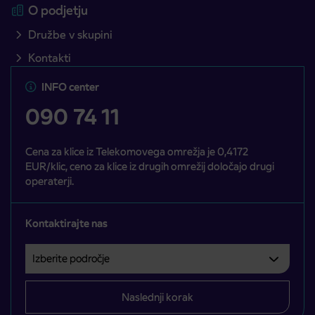
O podjetju
Družbe v skupini
Kontakti
INFO center
090 74 11
Cena za klice iz Telekomovega omrežja je 0,4172
EUR/klic, ceno za klice iz drugih omrežij določajo drugi
operaterji.
Kontaktirajte nas
Izberite področje
Področje je obvezno izbrati.
Naslednji korak