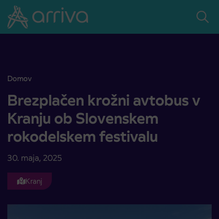
Skoči na vsebino
Domov
Brezplačen krožni avtobus v Kranju ob Slovenskem rokodelskem fe
Brezplačen krožni avtobus v
Kranju ob Slovenskem
rokodelskem festivalu
30. maja, 2025
Kranj