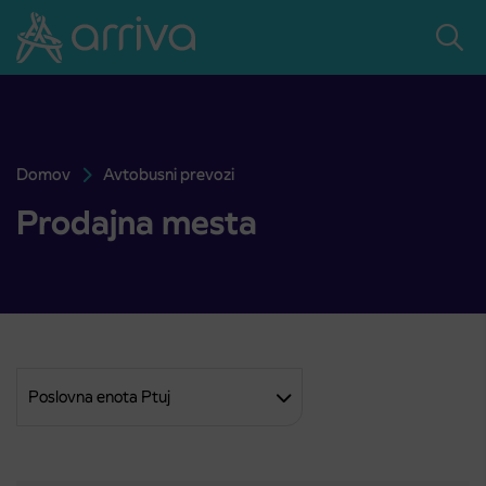
Skoči na vsebino
Domov
Avtobusni prevozi
Prodajna mesta
Prodajna mesta
Filter poslovnih enot