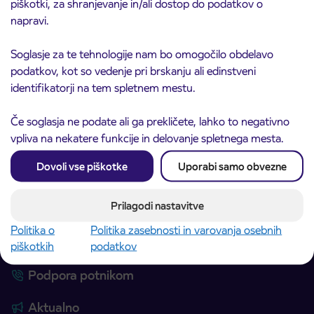
piškotki, za shranjevanje in/ali dostop do podatkov o
Linijski avtobusni prevozi
napravi.
Mestni avtobusni prevozi
Mednarodni avtobusni prevozi
Soglasje za te tehnologije nam bo omogočilo obdelavo
podatkov, kot so vedenje pri brskanju ali edinstveni
Najem avtobusa
identifikatorji na tem spletnem mestu.
IJPP – Integriran javni potniški promet
Prodajna mesta
Če soglasja ne podate ali ga prekličete, lahko to negativno
vpliva na nekatere funkcije in delovanje spletnega mesta.
Ceniki
Dovoli vse piškotke
Uporabi samo obvezne
Dodatne storitve
Izleti in potovanja
Prilagodi nastavitve
Vzdrževanje gospodarskih vozil in avtobusov
Politika o
Politika zasebnosti in varovanja osebnih
Oglaševanje na avtobusih
piškotkih
podatkov
Podpora potnikom
Aktualno