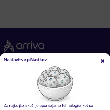
Nastavitve piškotkov
Arriva d.o.o.
Ulica Mirka Vadnova 8
4000 Kranj
Slovenija
Načrtujte pot
Avtobusni prevozi
Za najboljšo izkušnjo uporabljamo tehnologije, kot so