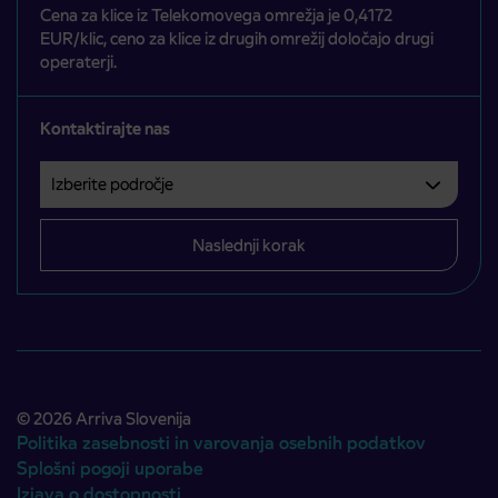
Cena za klice iz Telekomovega omrežja je 0,4172
EUR/klic, ceno za klice iz drugih omrežij določajo drugi
operaterji.
Kontaktirajte nas
Izberite področje
Področje je obvezno izbrati.
Naslednji korak
© 2026 Arriva Slovenija
Politika zasebnosti in varovanja osebnih podatkov
Splošni pogoji uporabe
Izjava o dostopnosti