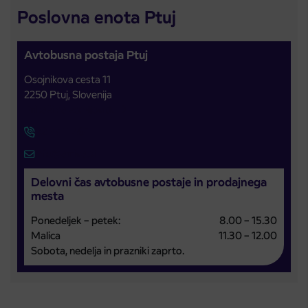
Poslovna enota Ptuj
Avtobusna postaja Ptuj
Osojnikova cesta 11
2250 Ptuj, Slovenija
Prikaži na zemljevidu
02 77 11 491
info@arriva.si
Delovni čas avtobusne postaje in prodajnega
mesta
Ponedeljek – petek:
8.00 – 15.30
Malica
11.30 – 12.00
Sobota, nedelja in prazniki zaprto.