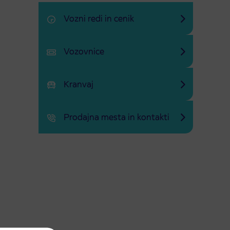
Vozni redi in cenik
Vozovnice
Kranvaj
Prodajna mesta in kontakti