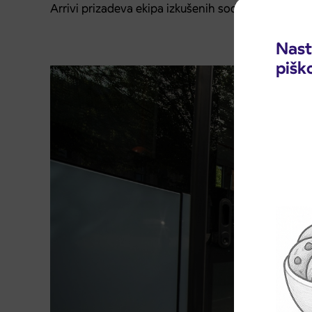
Arrivi prizadeva ekipa izkušenih sodelavcev.
Nast
pišk