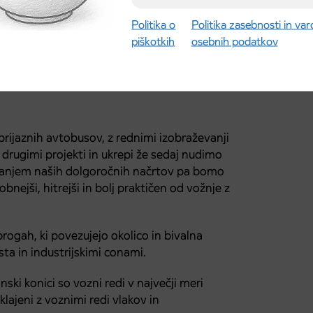
Politika o
Politika zasebnosti in va
piškotkih
osebnih podatkov
 prijaznih avtobusov, z rednimi izobraževanji
 drugimi projekti in ukrepi že sedaj nudimo
evanjem naših dolgoročnih načrtov pa bomo
obnejši, hitrejši in bolj praktičen od vožnje z
ogah, ki povezujejo okolico in bivalna
ta in industrijskimi conami.
anski konici so vozni redi v največji meri
lajeni z voznimi redi vlakov in