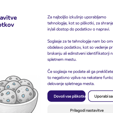
avitve
Za najboljšo izkušnjo uporabljamo
tehnologije, kot so piškotki, za shranj
otkov
in/ali dostop do podatkov o napravi.
Soglasje za te tehnologije nam bo om
obdelavo podatkov, kot so vedenje pr
brskanju ali edinstveni identifikatorji
spletnem mestu.
Če soglasja ne podate ali ga prekličete
to negativno vpliva na nekatere funkci
delovanje spletnega mesta.
Dovoli vse piškotke
Uporabi s
Prilagodi nastavitve