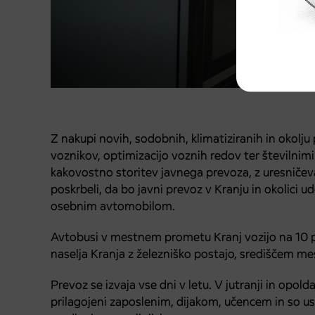
Z nakupi novih, sodobnih, klimatiziranih in okolju
voznikov, optimizacijo voznih redov ter številnimi
kakovostno storitev javnega prevoza, z uresnič
poskrbeli, da bo javni prevoz v Kranju in okolici ud
osebnim avtomobilom.
Avtobusi v mestnem prometu Kranj vozijo na 10 pr
naselja Kranja z železniško postajo, središčem mes
Prevoz se izvaja vse dni v letu. V jutranji in opold
prilagojeni zaposlenim, dijakom, učencem in so usk