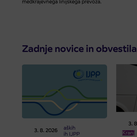
medkrajevnega linijskega prevoza.
Zadnje novice in obvestila
Obvest
3. 
ceste
Predprodaja dijaških
3. 8. 2026
Kranj
subvencioniranih IJPP