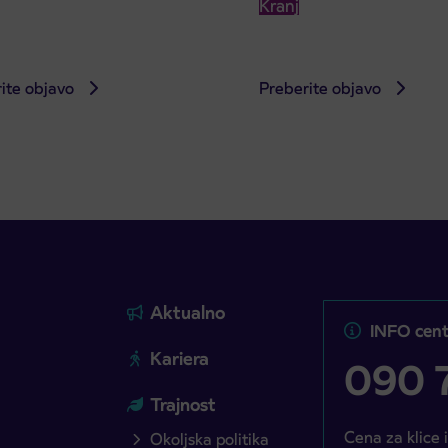
Kranj
ite objavo
Preberite objavo
Aktualno
INFO cent
Kariera
090 7
Trajnost
Cena za klice 
Okoljska politika