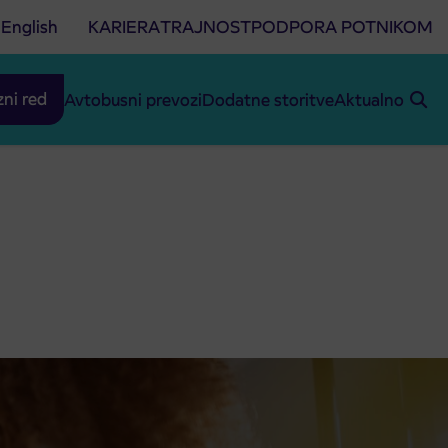
English
KARIERA
TRAJNOST
PODPORA POTNIKOM
zni red
Avtobusni prevozi
Dodatne storitve
Aktualno