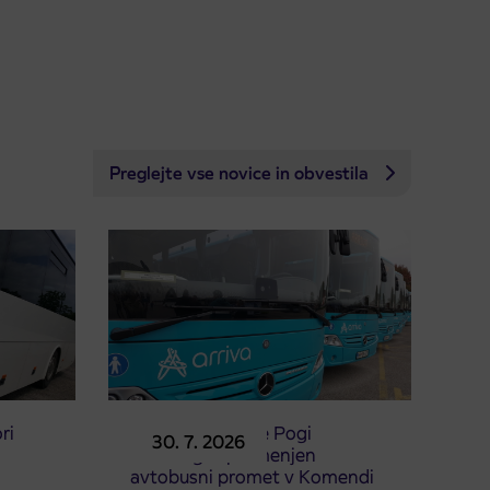
Preglejte vse novice in obvestila
ri
Zaradi prireditve Pogi
30. 7. 2026
Challenge spremenjen
avtobusni promet v Komendi