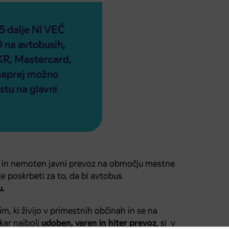
5 dalje NI VEČ
a avtobusih,
eKR, Mastercard,
 naprej možno
tu na glavni
ljiv in nemoten javni prevoz na območju mestne
j je poskrbeti za to, da bi avtobus
u.
, ki živijo v primestnih občinah in se na
 kar najbolj
udoben, varen in hiter prevoz
, si v