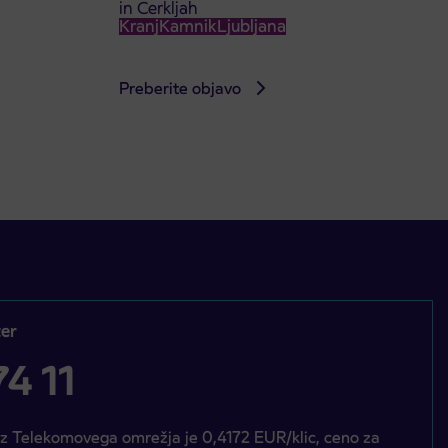
in Cerkljah
Kranj
Kamnik
Ljubljana
Preberite objavo
er
4 11
iz Telekomovega omrežja je 0,4172 EUR/klic, ceno za