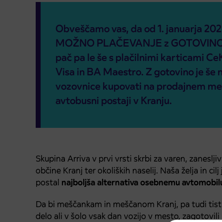
Obveščamo vas, da od 1. januarja 202
MOŽNO PLAČEVANJE z GOTOVINO n
pač pa le še s plačilnimi karticami C
Visa in BA Maestro. Z gotovino je še
vozovnice kupovati na prodajnem mes
avtobusni postaji v Kranju.
Skupina Arriva v prvi vrsti skrbi za varen, zanes
občine Kranj ter okoliških naselij. Naša želja in cil
postal
najboljša alternativa osebnemu avtomobil
Da bi meščankam in meščanom Kranj, pa tudi tistim
delo ali v šolo vsak dan vozijo v mesto, zagotovili