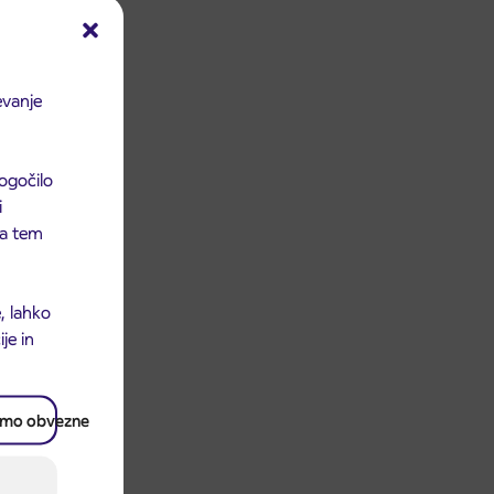
evanje
ogočilo
i
 na tem
, lahko
je in
amo obvezne