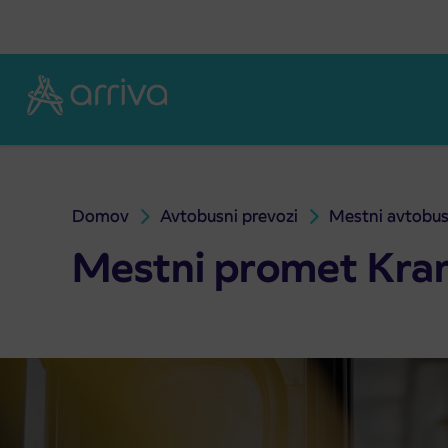
Skoči na vsebino
Domov
Avtobusni prevozi
Mestni avtobus
Mestni avtobusni prevozi Kranj
Mestni avtobusni pr
Mestni promet Kran