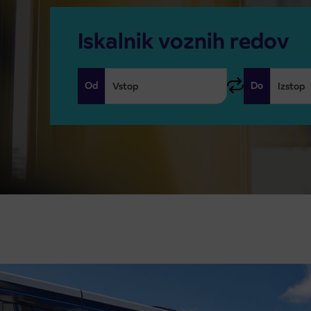
Iskalnik voznih redov
Od
Do