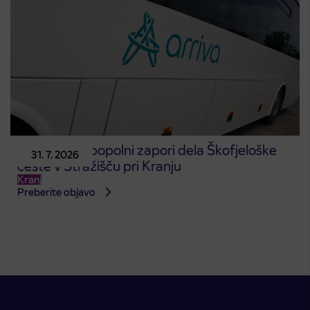
Obvestilo o popolni zapori dela Škofjeloške
31. 7. 2026
ceste v Stražišču pri Kranju
Kranj
Preberite objavo