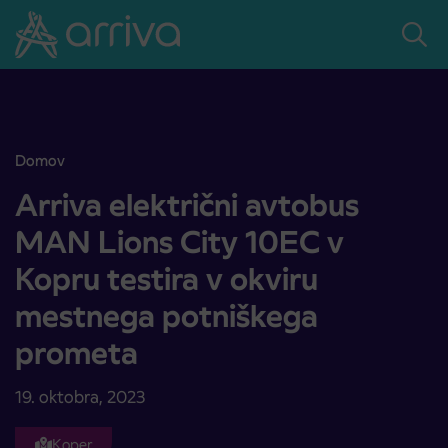
Skoči na vsebino
Domov
Arriva električni avtobus MAN Lions City 10EC v Kopru testira v 
Arriva električni avtobus
MAN Lions City 10EC v
Kopru testira v okviru
mestnega potniškega
prometa
19. oktobra, 2023
Koper