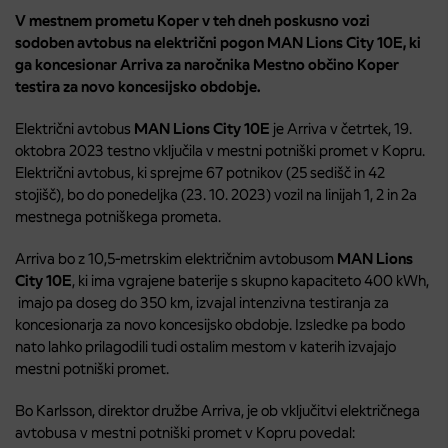
V mestnem prometu Koper v teh dneh poskusno vozi
sodoben avtobus na električni pogon MAN Lions City 10E, ki
ga koncesionar Arriva za naročnika Mestno občino Koper
testira za novo koncesijsko obdobje.
Električni avtobus
MAN Lions City 10E
je Arriva v četrtek, 19.
oktobra 2023 testno vključila v mestni potniški promet v Kopru.
Električni avtobus, ki sprejme 67 potnikov (25 sedišč in 42
stojišč), bo do ponedeljka (23. 10. 2023) vozil na linijah 1, 2 in 2a
mestnega potniškega prometa.
Arriva bo z 10,5-metrskim električnim avtobusom
MAN Lions
City 10E
, ki ima vgrajene baterije s skupno kapaciteto 400 kWh,
imajo pa doseg do 350 km, izvajal intenzivna testiranja za
koncesionarja za novo koncesijsko obdobje. Izsledke pa bodo
nato lahko prilagodili tudi ostalim mestom v katerih izvajajo
mestni potniški promet.
Bo Karlsson, direktor družbe Arriva, je ob vključitvi električnega
avtobusa v mestni potniški promet v Kopru povedal: