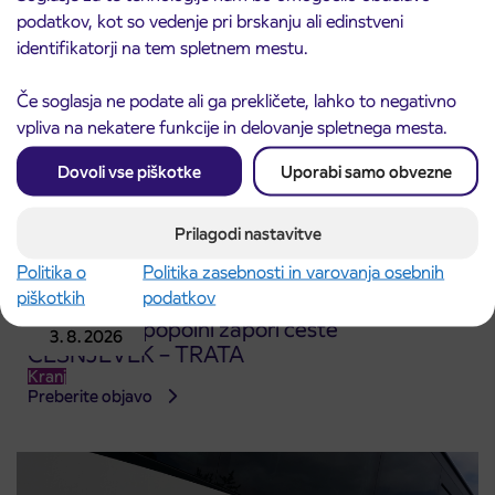
podatkov, kot so vedenje pri brskanju ali edinstveni
identifikatorji na tem spletnem mestu.
Če soglasja ne podate ali ga prekličete, lahko to negativno
vpliva na nekatere funkcije in delovanje spletnega mesta.
Dovoli vse piškotke
Uporabi samo obvezne
Prilagodi nastavitve
Politika o
Politika zasebnosti in varovanja osebnih
piškotkih
podatkov
Obvestilo o popolni zapori ceste
3. 8. 2026
ČEŠNJEVEK – TRATA
Kranj
Preberite objavo