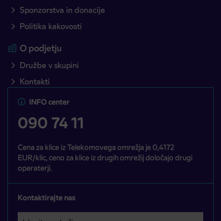
Sponzorstva in donacije
Politika kakovosti
O podjetju
Družbe v skupini
Kontakti
INFO center
090 74 11
Cena za klice iz Telekomovega omrežja je 0,4172
EUR/klic, ceno za klice iz drugih omrežij določajo drugi
operaterji.
Kontaktirajte nas
Izberite področje
Področje je obvezno izbrati.