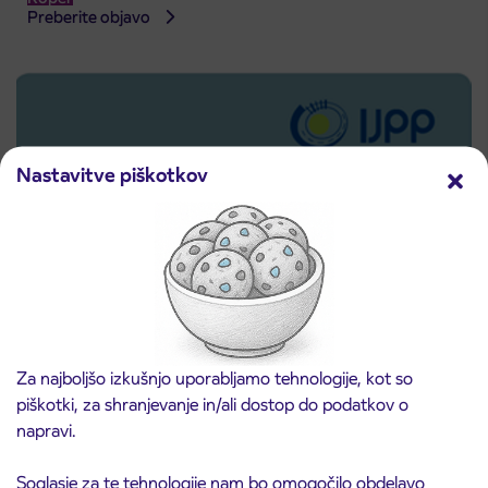
Preberite objavo
Nastavitve piškotkov
Za najboljšo izkušnjo uporabljamo tehnologije, kot so
Predprodaja dijaških subvencioniranih IJPP
3. 8. 2026
piškotki, za shranjevanje in/ali dostop do podatkov o
vozovnic za šolsko leto 2026/2027 se začne
napravi.
21. avgusta
Kranj
Preberite objavo
Soglasje za te tehnologije nam bo omogočilo obdelavo