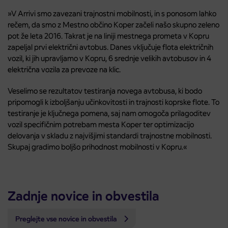
»V Arrivi smo zavezani trajnostni mobilnosti, in s ponosom lahko
rečem, da smo z Mestno občino Koper začeli našo skupno zeleno
pot že leta 2016. Takrat je na liniji mestnega prometa v Kopru
zapeljal prvi električni avtobus. Danes vključuje flota električnih
vozil, ki jih upravljamo v Kopru, 6 srednje velikih avtobusov in 4
električna vozila za prevoze na klic.
Veselimo se rezultatov testiranja novega avtobusa, ki bodo
pripomogli k izboljšanju učinkovitosti in trajnosti koprske flote. To
testiranje je ključnega pomena, saj nam omogoča prilagoditev
vozil specifičnim potrebam mesta Koper ter optimizacijo
delovanja v skladu z najvišjimi standardi trajnostne mobilnosti.
Skupaj gradimo boljšo prihodnost mobilnosti v Kopru.«
Zadnje novice in obvestila
Preglejte vse novice in obvestila