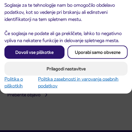
Soglasje za te tehnologije nam bo omogočilo obdelavo
podatkov, kot so vedenje pri brskanju ali edinstveni
identifikatorji na tem spletnem mestu.
Če soglasja ne podate ali ga prekličete, lahko to negativno
vpliva na nekatere funkcije in delovanje spletnega mesta.
Dovoli vse piškotke
Uporabi samo obvezne
Prilagodi nastavitve
Obvestilo o popolni zapori dela Škofjeloške
Politika o
Politika zasebnosti in varovanja osebnih
31. 7. 2026
ceste v Stražišču pri Kranju
piškotkih
podatkov
Kranj
Preberite objavo