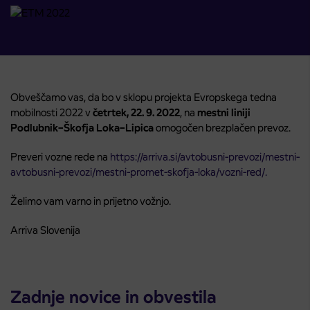
Obveščamo vas, da bo v sklopu projekta Evropskega tedna
mobilnosti 2022 v
četrtek, 22. 9. 2022
, na
mestni liniji
Podlubnik–Škofja Loka–Lipica
omogočen brezplačen prevoz.
Preveri vozne rede na
https://arriva.si/avtobusni-prevozi/mestni-
avtobusni-prevozi/mestni-promet-skofja-loka/vozni-red/.
Želimo vam varno in prijetno vožnjo.
Arriva Slovenija
Zadnje novice in obvestila