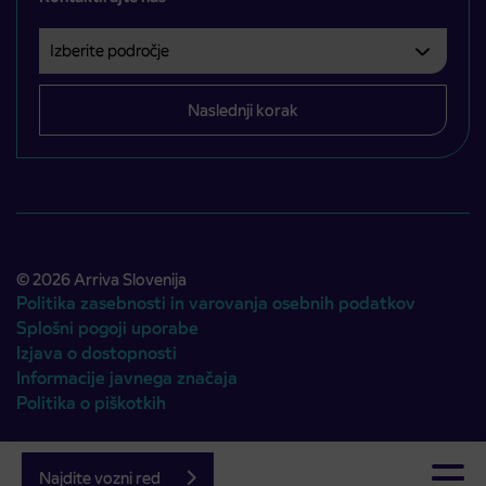
Izberite področje
Področje je obvezno izbrati.
Naslednji korak
© 2026 Arriva Slovenija
Politika zasebnosti in varovanja osebnih podatkov
Splošni pogoji uporabe
Izjava o dostopnosti
Informacije javnega značaja
Politika o piškotkih
Avtorji:
Emigma
Najdite vozni red