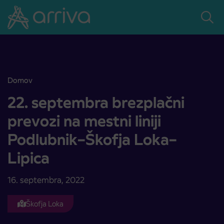
Skoči na vsebino
Domov
22. septembra brezplačni prevozi na mestni liniji Podlubnik–Škofja
22. septembra brezplačni
prevozi na mestni liniji
Podlubnik–Škofja Loka–
Lipica
16. septembra, 2022
Škofja Loka