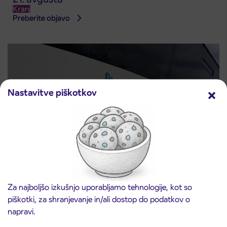
Kranj
Preberite objavo
Nastavitve piškotkov
Obvestilo o popolni zapori ceste
3. 8. 2026
ČEŠNJEVEK – TRATA
Za najboljšo izkušnjo uporabljamo tehnologije, kot so
Kranj
piškotki, za shranjevanje in/ali dostop do podatkov o
Preberite objavo
napravi.