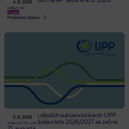
4. 8. 2026
zaprto
Koper
Preberite objavo
Predprodaja dijaških subvencioniranih IJPP
3. 8. 2026
vozovnic za šolsko leto 2026/2027 se začne
21. avgusta