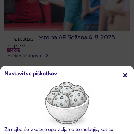
Prodajno mesto na AP Sežana 4. 8. 2026
4. 8. 2026
zaprto
Koper
Preberite objavo
Nastavitve piškotkov
Za najboljšo izkušnjo uporabljamo tehnologije, kot so