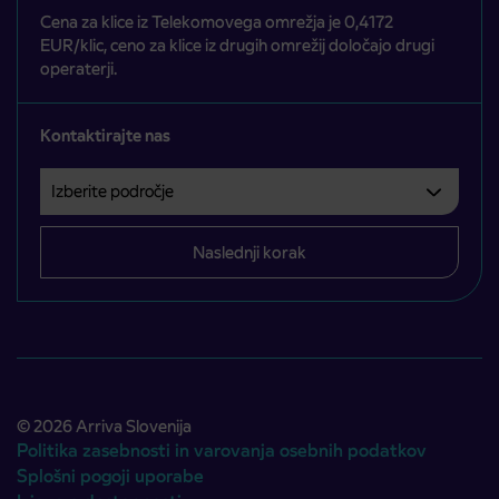
Cena za klice iz Telekomovega omrežja je 0,4172
EUR/klic, ceno za klice iz drugih omrežij določajo drugi
operaterji.
Kontaktirajte nas
Izberite področje
Področje je obvezno izbrati.
Naslednji korak
© 2026 Arriva Slovenija
Politika zasebnosti in varovanja osebnih podatkov
Splošni pogoji uporabe