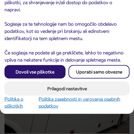
piškotki, za shranjevanje in/ali dostop do podatkov o
napravi.
Predprodaja dijaških subvencioniranih IJPP
Soglasje za te tehnologije nam bo omogočilo obdelavo
3. 8. 2026
vozovnic za šolsko leto 2026/2027 se začne
podatkov, kot so vedenje pri brskanju ali edinstveni
21. avgusta
identifikatorji na tem spletnem mestu.
Kranj
Preberite objavo
Če soglasja ne podate ali ga prekličete, lahko to negativno
vpliva na nekatere funkcije in delovanje spletnega mesta.
Dovoli vse piškotke
Uporabi samo obvezne
Prilagodi nastavitve
Politika o
Politika zasebnosti in varovanja osebnih
piškotkih
podatkov