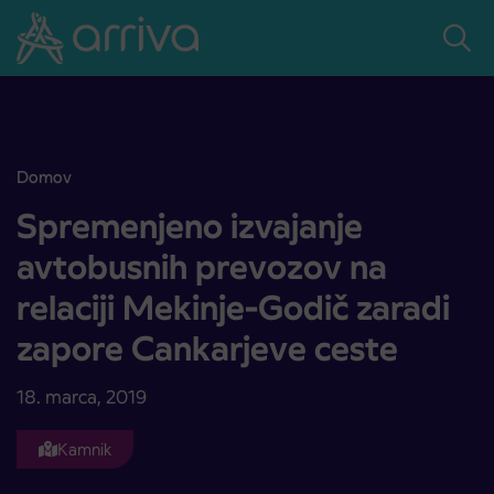
Skoči na vsebino
Domov
Spremenjeno izvajanje avtobusnih prevozov na relaciji Mekinje-God
Spremenjeno izvajanje
avtobusnih prevozov na
relaciji Mekinje-Godič zaradi
zapore Cankarjeve ceste
18. marca, 2019
Kamnik