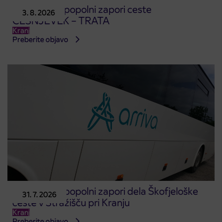
Obvestilo o popolni zapori ceste
3. 8. 2026
ČEŠNJEVEK – TRATA
Kranj
Preberite objavo
Obvestilo o popolni zapori dela Škofjeloške
31. 7. 2026
ceste v Stražišču pri Kranju
Kranj
Preberite objavo