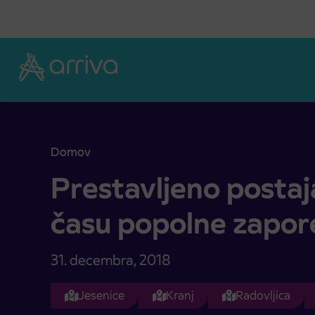
Skoči na vsebino
Domov
Prestavljeno postajališče Rateče v času popolne 
Prestavljeno postaj
času popolne zapor
31. decembra, 2018
Jesenice
Kranj
Radovljica