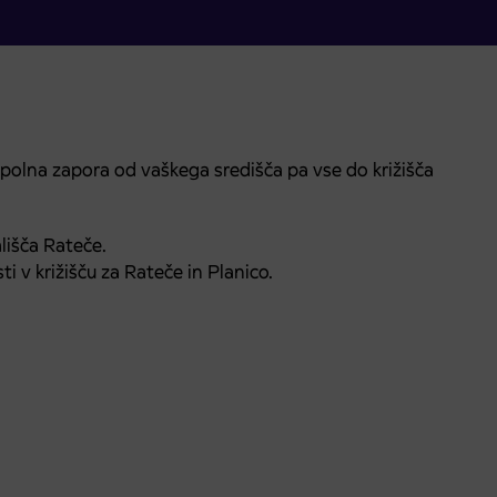
olna zapora od vaškega središča pa vse do križišča
išča Rateče.
i v križišču za Rateče in Planico.