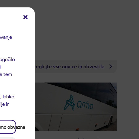
evanje
ogočilo
i
Preglejte vse novice in obvestila
 na tem
, lahko
je in
amo obvezne