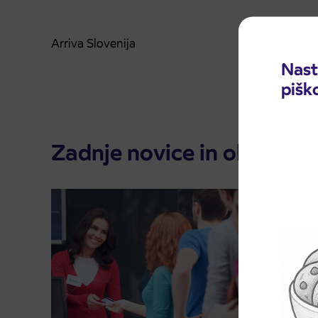
Arriva Slovenija
Nast
pišk
Zadnje novice in obvestila