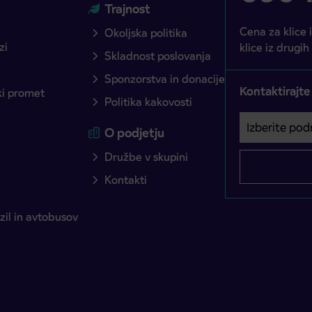
Trajnost
Cena za klice 
Okoljska politika
zi
klice iz drugih
Skladnost poslovanja
Sponzorstva in donacije
Kontaktirajte
ški promet
Politika kakovosti
Izberite podro
Področje je o
O podjetju
Družbe v skupini
Kontakti
il in avtobusov