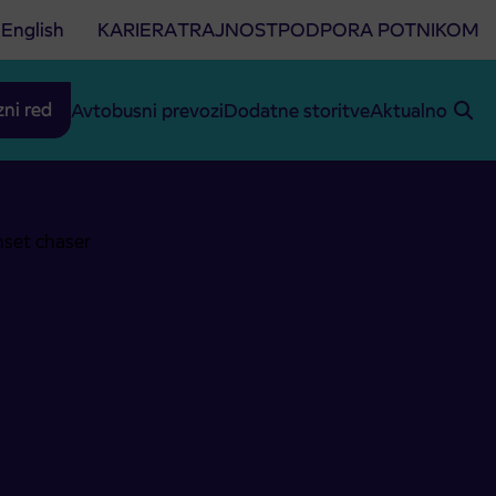
English
KARIERA
TRAJNOST
PODPORA POTNIKOM
zni red
Avtobusni prevozi
Dodatne storitve
Aktualno