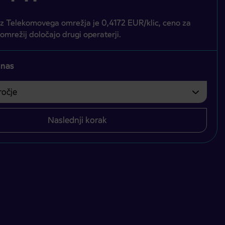
iz Telekomovega omrežja je 0,4172 EUR/klic, ceno za
 omrežij določajo drugi operaterji.
 nas
čje
bvezno izbrati.
Naslednji korak