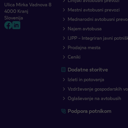
Linijski avtobusni prevozi
Ulica Mirka Vadnova 8
Mestni avtobusni prevozi
4000 Kranj
Slovenija
Mednarodni avtobusni prevo
Najem avtobusa
IJPP – Integriran javni potni
Prodajna mesta
Ceniki
Dodatne storitve
Izleti in potovanja
Vzdrževanje gospodarskih voz
Oglaševanje na avtobusih
Podpora potnikom