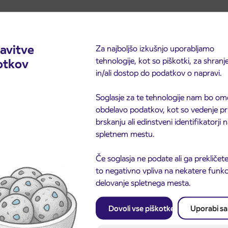
avitve
Za najboljšo izkušnjo uporabljamo
tehnologije, kot so piškotki, za shranj
otkov
in/ali dostop do podatkov o napravi.
Soglasje za te tehnologije nam bo om
obdelavo podatkov, kot so vedenje pr
brskanju ali edinstveni identifikatorji
spletnem mestu.
Če soglasja ne podate ali ga prekličete
to negativno vpliva na nekatere funkci
delovanje spletnega mesta.
Dovoli vse piškotke
Uporabi s