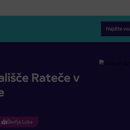
Najdite vo
zapore
ališče Rateče v
e
Škofja Loka